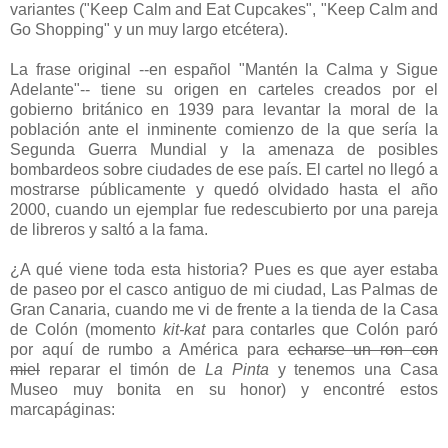
variantes ("Keep Calm and Eat Cupcakes", "Keep Calm and
Go Shopping" y un muy largo etcétera).
La frase original --en español "Mantén la Calma y Sigue
Adelante"-- tiene su origen en carteles creados por el
gobierno británico en 1939 para levantar la moral de la
población ante el inminente comienzo de la que sería la
Segunda Guerra Mundial y la amenaza de posibles
bombardeos sobre ciudades de ese país. El cartel no llegó a
mostrarse públicamente y quedó olvidado hasta el año
2000, cuando un ejemplar fue redescubierto por una pareja
de libreros y saltó a la fama.
¿A qué viene toda esta historia? Pues es que ayer estaba
de paseo por el casco antiguo de mi ciudad, Las Palmas de
Gran Canaria, cuando me vi de frente a la tienda de la Casa
de Colón (momento
kit-kat
para contarles que Colón paró
por aquí de rumbo a América para
echarse un ron con
miel
reparar el timón de
La Pinta
y tenemos una Casa
Museo muy bonita en su honor) y encontré estos
marcapáginas: