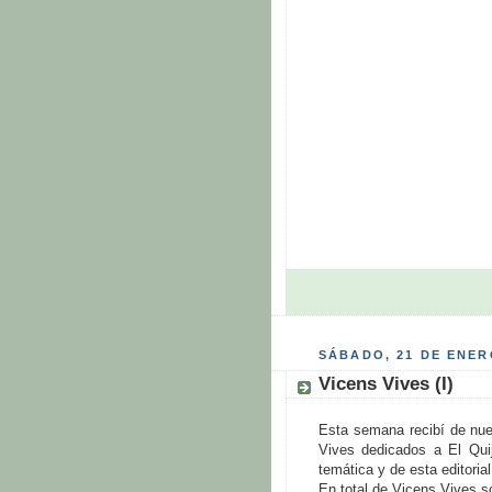
SÁBADO, 21 DE ENER
Vicens Vives (I)
Esta semana recibí de nue
Vives dedicados a El Quij
temática y de esta editorial
En total de Vicens Vives 