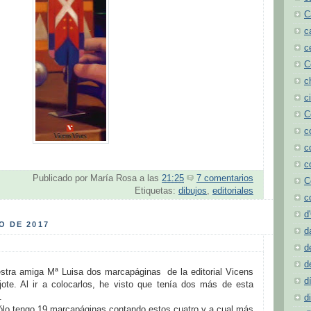
C
c
c
C
c
c
C
c
c
c
Publicado por
María Rosa
a las
21:25
7 comentarios
C
Etiquetas:
dibujos
,
editoriales
c
d
O DE 2017
d
d
d
stra amiga Mª Luisa dos marcapáginas de la editorial Vicens
d
ote. Al ir a colocarlos, he visto que tenía dos más de esta
.
d
sólo tengo 19 marcapáginas contando estos cuatro y a cual más