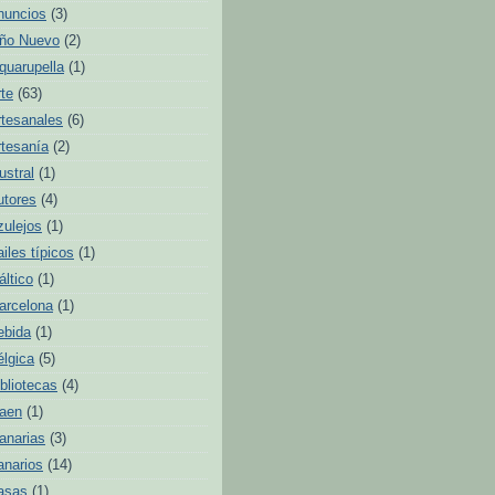
nuncios
(3)
ño Nuevo
(2)
quarupella
(1)
rte
(63)
rtesanales
(6)
rtesanía
(2)
ustral
(1)
utores
(4)
zulejos
(1)
ailes típicos
(1)
áltico
(1)
arcelona
(1)
ebida
(1)
élgica
(5)
ibliotecas
(4)
aen
(1)
anarias
(3)
anarios
(14)
asas
(1)