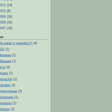
2011
(18)
2010
(8)
2009
(18)
2008
(30)
2007
(18)
as
de papel o magnético?
(4)
021
(1)
lemania
(1)
lfaguara
(1)
icia
(4)
migos
(1)
nimación
(1)
nimales
(5)
nime-manga
(3)
niversario
(1)
niversrio
(1)
ntiguos
(2)