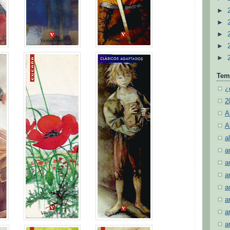
►
►
►
►
►
Tem
¿
2
A
A
al
a
a
a
a
a
a
a