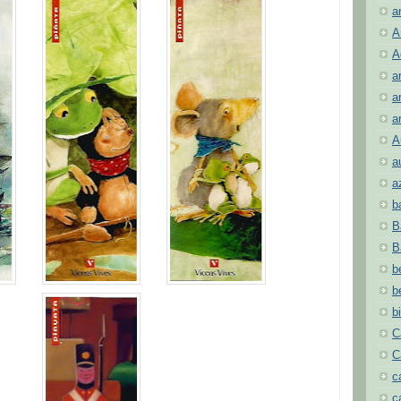
a
A
A
a
a
a
A
a
a
b
B
B
b
b
b
C
C
c
c