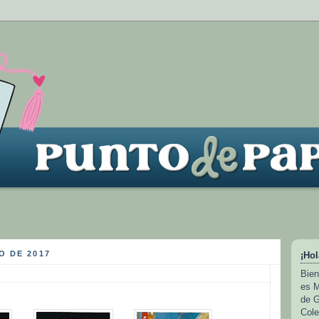
O DE 2017
¡Hol
Bien
es M
de G
Cole