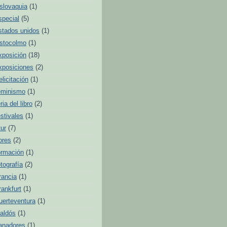
slovaquia
(1)
special
(5)
stados unidos
(1)
stocolmo
(1)
xposición
(18)
xposiciones
(2)
elicitación
(1)
eminismo
(1)
ria del libro
(2)
estivales
(1)
tur
(7)
lores
(2)
ormación
(1)
otografía
(2)
rancia
(1)
rankfurt
(1)
uerteventura
(1)
aldós
(1)
anadores
(1)