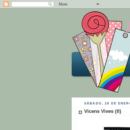
SÁBADO, 28 DE ENER
Vicens Vives (II)