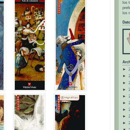
los 
pref
los 
Dat
Arch
►
►
►
►
►
►
►
►
►
▼