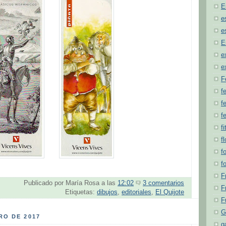
E
e
e
E
e
e
F
f
fe
f
fi
f
f
f
F
Publicado por
María Rosa
a las
12:02
3 comentarios
F
Etiquetas:
dibujos
,
editoriales
,
El Quijote
F
G
RO DE 2017
g