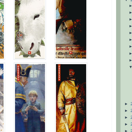
►
►
►
►
►