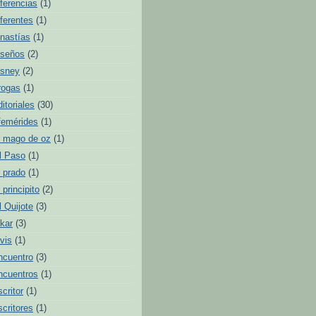
iferencias
(1)
iferentes
(1)
inastías
(1)
iseños
(2)
isney
(2)
rogas
(1)
ditoriales
(30)
femérides
(1)
l mago de oz
(1)
l Paso
(1)
l prado
(1)
l principito
(2)
l Quijote
(3)
lkar
(3)
lvis
(1)
ncuentro
(3)
ncuentros
(1)
scritor
(1)
scritores
(1)