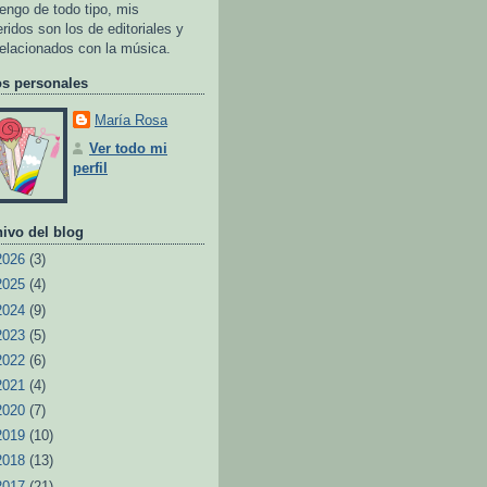
tengo de todo tipo, mis
eridos son los de editoriales y
relacionados con la música.
os personales
María Rosa
Ver todo mi
perfil
ivo del blog
2026
(3)
2025
(4)
2024
(9)
2023
(5)
2022
(6)
2021
(4)
2020
(7)
2019
(10)
2018
(13)
2017
(21)