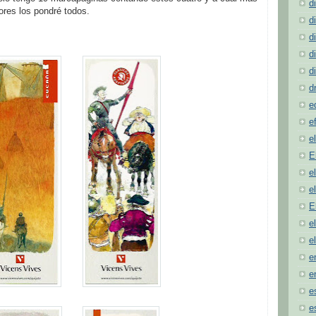
d
iores los pondré todos.
d
d
d
d
d
e
e
e
E
e
e
E
e
e
e
e
e
e