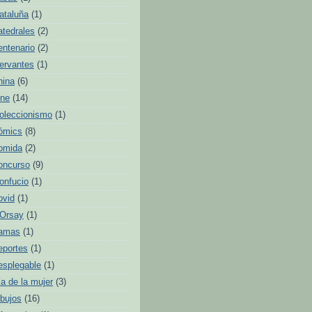
ataluña
(1)
atedrales
(2)
entenario
(2)
ervantes
(1)
hina
(6)
ine
(14)
oleccionismo
(1)
ómics
(8)
omida
(2)
oncurso
(9)
onfucio
(1)
ovid
(1)
'Orsay
(1)
amas
(1)
eportes
(1)
esplegable
(1)
ía de la mujer
(3)
ibujos
(16)