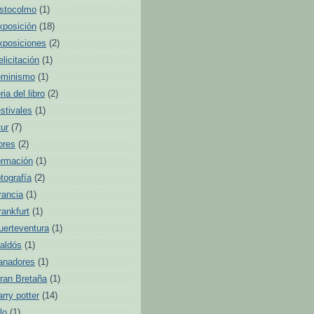
stocolmo
(1)
xposición
(18)
xposiciones
(2)
elicitación
(1)
eminismo
(1)
ria del libro
(2)
estivales
(1)
tur
(7)
lores
(2)
ormación
(1)
otografía
(2)
rancia
(1)
rankfurt
(1)
uerteventura
(1)
aldós
(1)
anadores
(1)
ran Bretaña
(1)
arry potter
(14)
lo
(1)