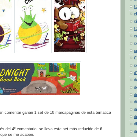
C
c
c
C
c
c
c
C
c
d
d
d
d
d
d
 en comentar ganan 1 set de 10 marcapáginas de esta temática
d
d
és del 4º comentario, se lleva este set más reducido de 6
d
a que se me acaben.