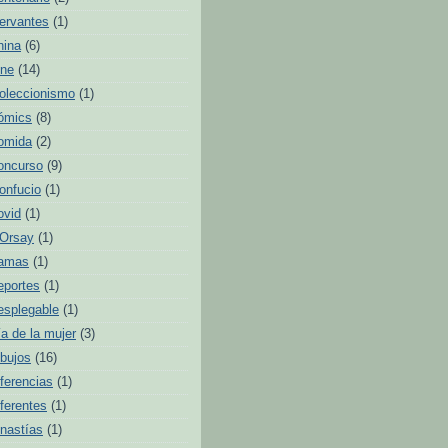
ervantes
(1)
hina
(6)
ine
(14)
oleccionismo
(1)
ómics
(8)
omida
(2)
oncurso
(9)
onfucio
(1)
ovid
(1)
'Orsay
(1)
amas
(1)
eportes
(1)
esplegable
(1)
ía de la mujer
(3)
ibujos
(16)
iferencias
(1)
iferentes
(1)
inastías
(1)