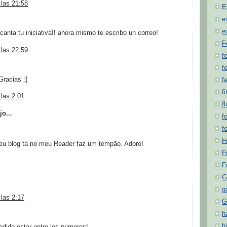
 las 21:58
E
e
e
anta tu iniciativa!! ahora mismo te escribo un correo!
F
 las 22:59
f
fe
Gracias :]
f
fi
 las 2:01
f
jo...
f
f
F
 Seu blog tá no meu Reader faz um tempão. Adoro!
F
F
G
g
 las 2:17
G
h
hi