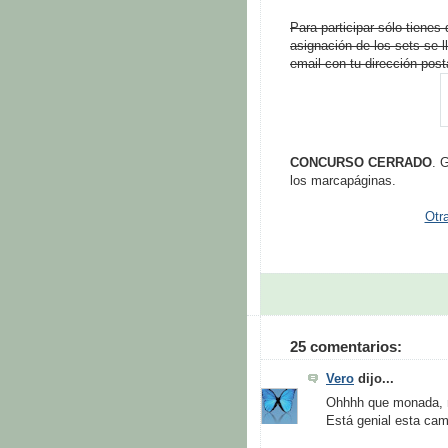
Para participar sólo tienes
asignación de los sets se 
email con tu dirección post
CONCURSO CERRADO
. 
los marcapáginas.
Otr
25 comentarios:
Vero
dijo...
Ohhhh que monada, mil
Está genial esta ca