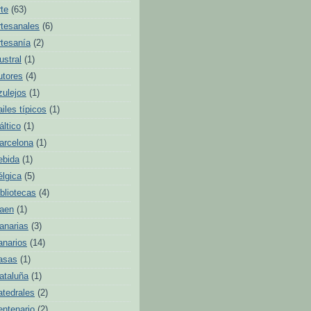
rte
(63)
rtesanales
(6)
rtesanía
(2)
ustral
(1)
utores
(4)
zulejos
(1)
ailes típicos
(1)
áltico
(1)
arcelona
(1)
ebida
(1)
élgica
(5)
ibliotecas
(4)
aen
(1)
anarias
(3)
anarios
(14)
asas
(1)
ataluña
(1)
atedrales
(2)
entenario
(2)