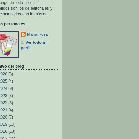
tengo de todo tipo, mis
eridos son los de editoriales y
relacionados con la música.
os personales
María Rosa
Ver todo mi
perfil
ivo del blog
2026
(3)
2025
(4)
2024
(9)
2023
(5)
2022
(6)
2021
(4)
2020
(7)
2019
(10)
2018
(13)
2017
(21)