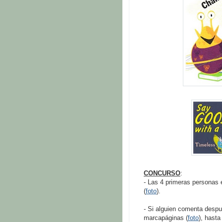
CONCURSO
:
- Las 4 primeras personas
(
foto
).
- Si alguien comenta despu
marcapáginas (
foto
), hast