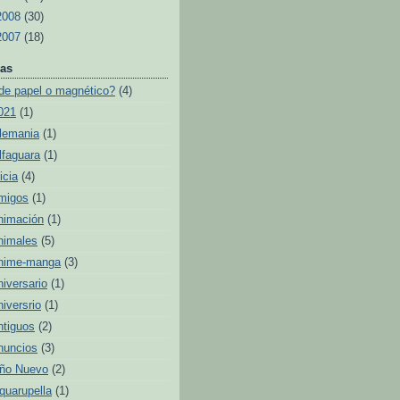
2008
(30)
2007
(18)
as
de papel o magnético?
(4)
021
(1)
lemania
(1)
lfaguara
(1)
icia
(4)
migos
(1)
nimación
(1)
nimales
(5)
nime-manga
(3)
niversario
(1)
niversrio
(1)
ntiguos
(2)
nuncios
(3)
ño Nuevo
(2)
quarupella
(1)