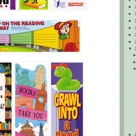
►
►
►
►
►
►
▼
►