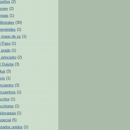
iseños
(2)
isney
(2)
rogas
(1)
ditoriales
(30)
femérides
(1)
l mago de oz
(1)
l Paso
(1)
l prado
(1)
l principito
(2)
l Quijote
(3)
lkar
(3)
lvis
(1)
ncuentro
(3)
ncuentros
(1)
scritor
(1)
scritores
(1)
slovaquia
(1)
special
(5)
stados unidos
(1)