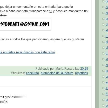
d
 que dejar un comentario en esta entrada (para que la
d
lleve a cabo con total transparencia ;)) y después mandarme un
d
al a:
e
e
e
E
Gracias a todos los que participaron, espero que les gustaran
e
e
as entradas relacionadas con este tema
.
E
e
e
Publicado por
María Rosa
a las
20:38
e
Etiquetas:
concurso
,
promoción de la lectura
,
repetidos
e
e
e
E
 gracias!!!!!!!!!!!
e
mpaña.
e