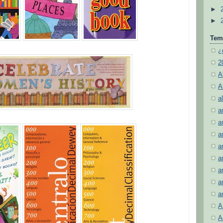
►
►
Tem
¿
2
A
A
al
a
a
a
a
a
a
a
a
A
A