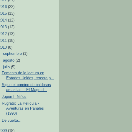
2016
(22)
2015
(13)
2014
(12)
2013
(12)
2012
(13)
2011
(18)
2010
(8)
►
septiembre
(1)
►
agosto
(2)
▼
julio
(5)
Fomento de la lectura en
Estados Unidos, tercera p...
Sigue el camino de baldosas
amarillas... El Mago d...
Japón I: Niños
Rugrats: La Película -
Aventuras en Pañales
(1998)
De vuelta...
2009
(18)