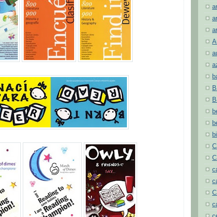
a
a
a
A
a
a
b
B
B
b
b
b
C
C
c
c
C
c
c