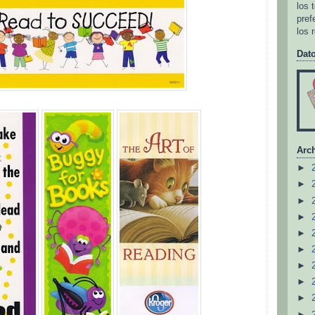
los 
pref
los 
Dat
Arch
►
►
►
►
►
►
►
►
►
►