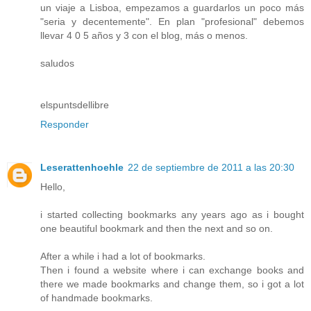
un viaje a Lisboa, empezamos a guardarlos un poco más
"seria y decentemente". En plan "profesional" debemos
llevar 4 0 5 años y 3 con el blog, más o menos.
saludos
elspuntsdellibre
Responder
Leserattenhoehle
22 de septiembre de 2011 a las 20:30
Hello,
i started collecting bookmarks any years ago as i bought
one beautiful bookmark and then the next and so on.
After a while i had a lot of bookmarks.
Then i found a website where i can exchange books and
there we made bookmarks and change them, so i got a lot
of handmade bookmarks.