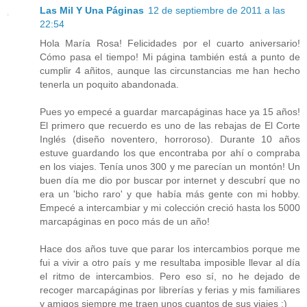
Las Mil Y Una Páginas
12 de septiembre de 2011 a las
22:54
Hola María Rosa! Felicidades por el cuarto aniversario!
Cómo pasa el tiempo! Mi página también está a punto de
cumplir 4 añitos, aunque las circunstancias me han hecho
tenerla un poquito abandonada.
Pues yo empecé a guardar marcapáginas hace ya 15 años!
El primero que recuerdo es uno de las rebajas de El Corte
Inglés (diseño noventero, horroroso). Durante 10 años
estuve guardando los que encontraba por ahí o compraba
en los viajes. Tenía unos 300 y me parecían un montón! Un
buen día me dio por buscar por internet y descubrí que no
era un 'bicho raro' y que había más gente con mi hobby.
Empecé a intercambiar y mi colección creció hasta los 5000
marcapáginas en poco más de un año!
Hace dos años tuve que parar los intercambios porque me
fui a vivir a otro país y me resultaba imposible llevar al día
el ritmo de intercambios. Pero eso sí, no he dejado de
recoger marcapáginas por librerías y ferias y mis familiares
y amigos siempre me traen unos cuantos de sus viajes :)