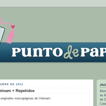
UBRE DE 2011
¡Hol
etnam + Repetidos
Bien
es M
 originales marcapáginas de Vietnam:
de G
Cole