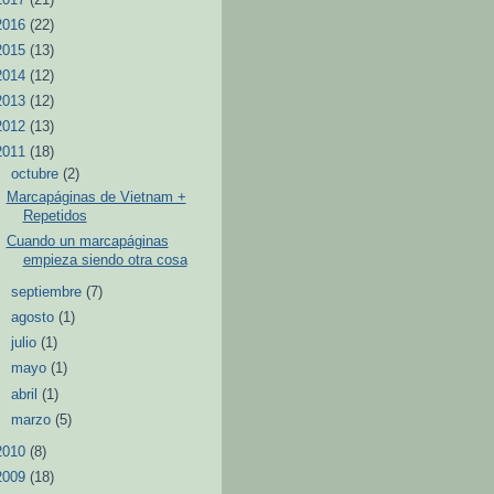
2016
(22)
2015
(13)
2014
(12)
2013
(12)
2012
(13)
2011
(18)
▼
octubre
(2)
Marcapáginas de Vietnam +
Repetidos
Cuando un marcapáginas
empieza siendo otra cosa
►
septiembre
(7)
►
agosto
(1)
►
julio
(1)
►
mayo
(1)
►
abril
(1)
►
marzo
(5)
2010
(8)
2009
(18)