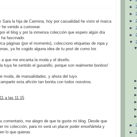
►
►
►
 Sara la hija de Carmina, hoy por casualidad he visto el marca
 he venido a curiosear.
►
 por el blog y por la inmensa colección que espero algún día
►
 ha fascinado.
▼
ca páginas (por el momento), colecciono etiquetas de ropa y
lenas, ya he cogido alguna idea de tu post de como los
 a que me encanta la moda y el diseño.
 la tuya he sentido el gusanillo, porque son realmente bonitos!
de moda, de manualidades, y ahora del tuyo.
ampartir esta afición tan bonita con todos nosotros.
11 a las 11:15
u comentario, me alegro de que te guste mi blog. Desde que
►
er mi colección, para mi será un placer poder enseñártela y
en lo que quieras.
►