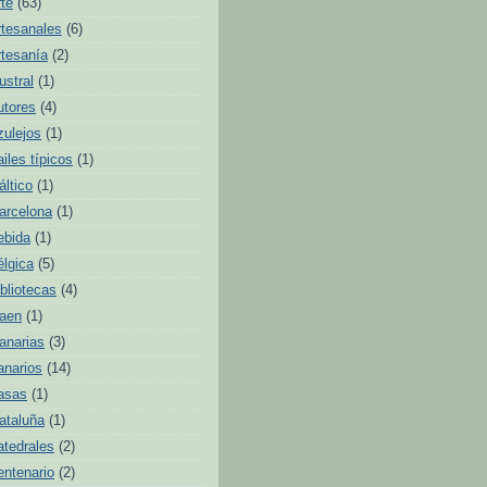
rte
(63)
rtesanales
(6)
rtesanía
(2)
ustral
(1)
utores
(4)
zulejos
(1)
ailes típicos
(1)
áltico
(1)
arcelona
(1)
ebida
(1)
élgica
(5)
ibliotecas
(4)
aen
(1)
anarias
(3)
anarios
(14)
asas
(1)
ataluña
(1)
atedrales
(2)
entenario
(2)