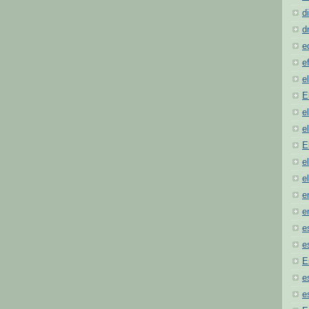
d
d
e
e
e
E
e
e
E
e
e
e
e
e
e
E
e
e