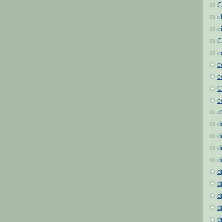
C
c
c
C
c
c
c
C
c
d
d
d
d
d
d
d
d
d
d