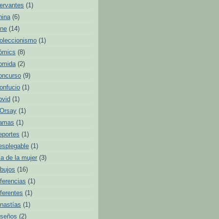
ervantes
(1)
hina
(6)
ine
(14)
oleccionismo
(1)
ómics
(8)
omida
(2)
oncurso
(9)
onfucio
(1)
ovid
(1)
'Orsay
(1)
amas
(1)
eportes
(1)
esplegable
(1)
ía de la mujer
(3)
ibujos
(16)
iferencias
(1)
iferentes
(1)
inastías
(1)
iseños
(2)