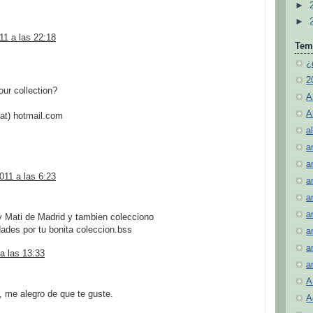
►
►
11 a las 22:18
Tem
¿
2
our collection?
A
A
at) hotmail.com
al
!
a
a
011 a las 6:23
a
a
a
y Mati de Madrid y tambien colecciono
ades por tu bonita coleccion.bss
a
a
a las 13:33
a
A
 me alegro de que te guste.
A