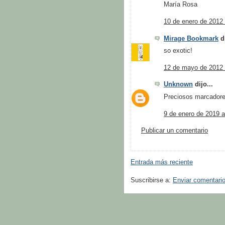
María Rosa
10 de enero de 2012 
Mirage Bookmark
di
so exotic!
12 de mayo de 2012 
Unknown
dijo...
Preciosos marcador
9 de enero de 2019 a
Publicar un comentario
Entrada más reciente
Suscribirse a:
Enviar comentari