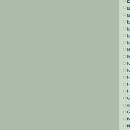
E
e
e
F
f
fe
f
fi
f
f
f
F
F
F
G
g
G
h
hi