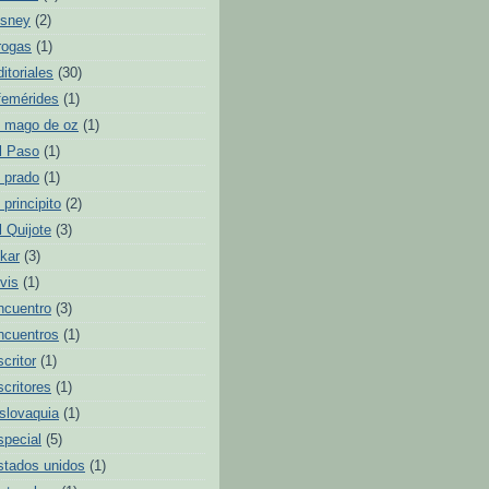
isney
(2)
rogas
(1)
ditoriales
(30)
femérides
(1)
l mago de oz
(1)
l Paso
(1)
l prado
(1)
l principito
(2)
l Quijote
(3)
lkar
(3)
lvis
(1)
ncuentro
(3)
ncuentros
(1)
scritor
(1)
scritores
(1)
slovaquia
(1)
special
(5)
stados unidos
(1)