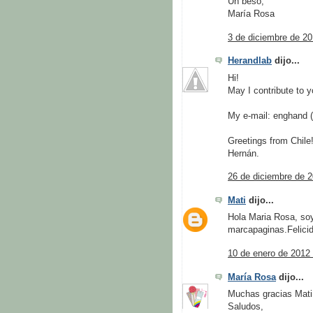
Un beso,
María Rosa
3 de diciembre de 20
Herandlab
dijo...
Hi!
May I contribute to y
My e-mail: enghand (
Greetings from Chile
Hernán.
26 de diciembre de 2
Mati
dijo...
Hola Maria Rosa, so
marcapaginas.Felicid
10 de enero de 2012 
María Rosa
dijo...
Muchas gracias Mati,
Saludos,