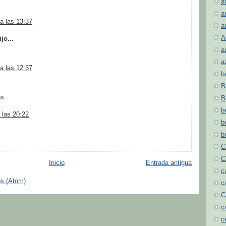
a
a
a las 13:37
a
A
jo...
a
a
a las 12:37
b
B
es
B
b
 las 20:22
b
b
C
C
Inicio
Entrada antigua
c
os (Atom)
c
C
c
c