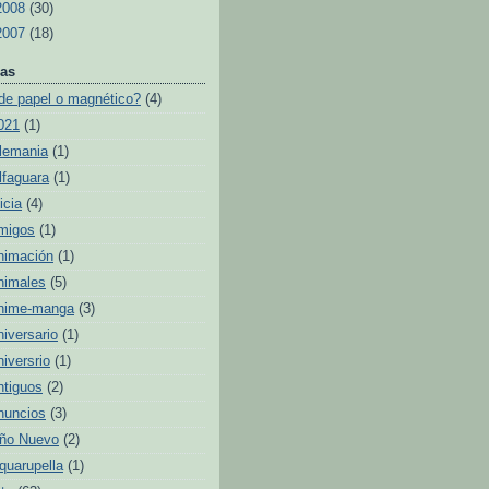
2008
(30)
2007
(18)
as
de papel o magnético?
(4)
021
(1)
lemania
(1)
lfaguara
(1)
icia
(4)
migos
(1)
nimación
(1)
nimales
(5)
nime-manga
(3)
niversario
(1)
niversrio
(1)
ntiguos
(2)
nuncios
(3)
ño Nuevo
(2)
quarupella
(1)