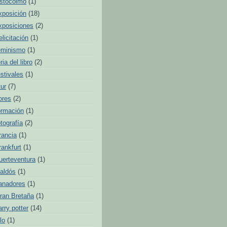
stocolmo
(1)
xposición
(18)
xposiciones
(2)
elicitación
(1)
eminismo
(1)
ria del libro
(2)
estivales
(1)
tur
(7)
lores
(2)
ormación
(1)
otografía
(2)
rancia
(1)
rankfurt
(1)
uerteventura
(1)
aldós
(1)
anadores
(1)
ran Bretaña
(1)
arry potter
(14)
lo
(1)