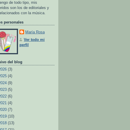
tengo de todo tipo, mis
eridos son los de editoriales y
relacionados con la música.
os personales
María Rosa
Ver todo mi
perfil
ivo del blog
2026
(3)
2025
(4)
2024
(9)
2023
(5)
2022
(6)
2021
(4)
2020
(7)
2019
(10)
2018
(13)
2017
(21)