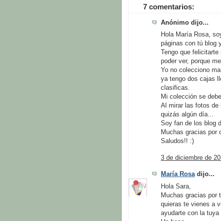
7 comentarios:
Anónimo dijo...
Hola María Rosa, soy
páginas con tú blog y
Tengo que felicitarte
poder ver, porque me
Yo no colecciono mar
ya tengo dos cajas l
clasificas.
Mi colección se debe
Al mirar las fotos de
quizás algún día...
Soy fan de los blog 
Muchas gracias por c
Saludos!! :)
3 de diciembre de 20
María Rosa
dijo...
Hola Sara,
Muchas gracias por t
quieras te vienes a v
ayudarte con la tuya 