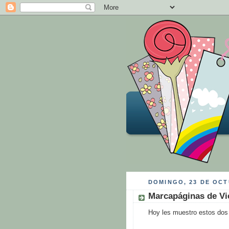
DOMINGO, 23 DE OCT
Marcapáginas de Vi
Hoy les muestro estos dos