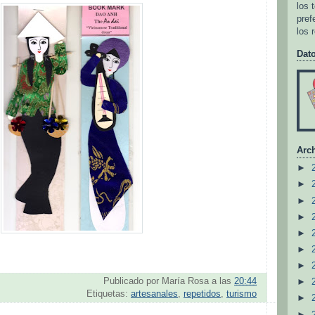
los 
pref
los 
Dat
Arch
►
►
►
►
►
►
►
Publicado por
María Rosa
a las
20:44
►
Etiquetas:
artesanales
,
repetidos
,
turismo
►
►