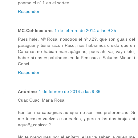
ponme el nº 1 en el sorteo.
Responder
MC-Col·leccions
1 de febrero de 2014 a las 9:35
Pues hale, Mª Rosa, nosotros el nº ¿2?, que son guais del
paraguai y tiene razón Paco, nos habíamos creido que en
Canarias no habian marcapáginas, pues ahí va, vaya lote,
haber si nos espabilamos en la Peninsula. Saludos Miquel i
Conxi.
Responder
Anónimo
1 de febrero de 2014 a las 9:36
Cuac Cuac, Maria Rosa
Bonitos marcapaginas aunque no son mis preferencias. Si
me tocasen vuelve a sortearlos, ¡¡pero a las dos brujas ni
agua!!¿capiccci?
No te preocupes por el epíteto, ellas ya saben a quien me