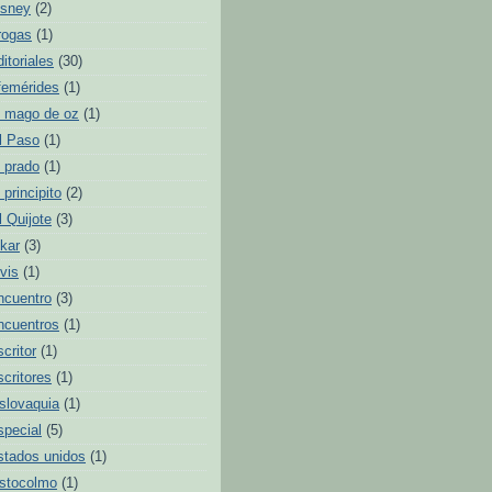
isney
(2)
rogas
(1)
ditoriales
(30)
femérides
(1)
l mago de oz
(1)
l Paso
(1)
l prado
(1)
l principito
(2)
l Quijote
(3)
lkar
(3)
lvis
(1)
ncuentro
(3)
ncuentros
(1)
scritor
(1)
scritores
(1)
slovaquia
(1)
special
(5)
stados unidos
(1)
stocolmo
(1)