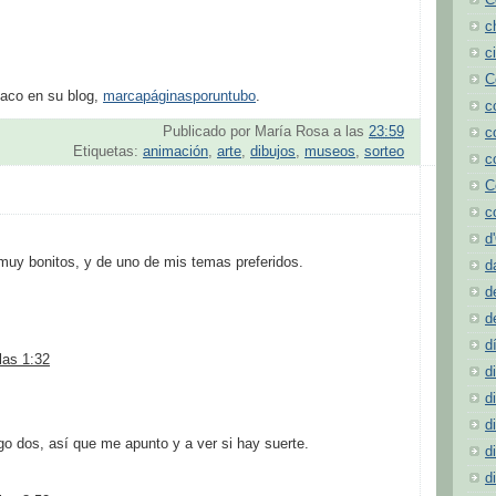
C
c
c
C
 Paco en su blog,
marcapáginasporuntubo
.
c
Publicado por
María Rosa
a las
23:59
c
Etiquetas:
animación
,
arte
,
dibujos
,
museos
,
sorteo
c
C
c
d
uy bonitos, y de uno de mis temas preferidos.
d
d
d
d
las 1:32
d
d
d
go dos, así que me apunto y a ver si hay suerte.
d
d