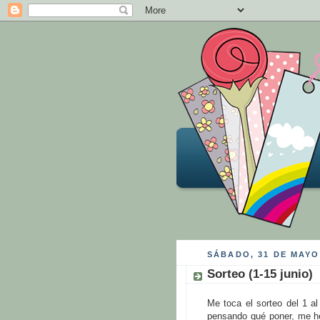
SÁBADO, 31 DE MAYO
Sorteo (1-15 junio)
Me toca el sorteo del 1 a
pensando qué poner, me he