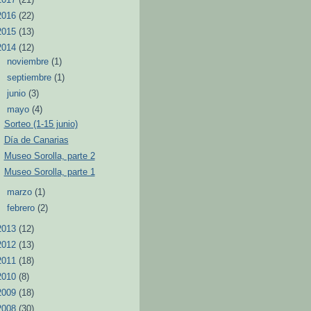
2016
(22)
2015
(13)
2014
(12)
►
noviembre
(1)
►
septiembre
(1)
►
junio
(3)
▼
mayo
(4)
Sorteo (1-15 junio)
Día de Canarias
Museo Sorolla, parte 2
Museo Sorolla, parte 1
►
marzo
(1)
►
febrero
(2)
2013
(12)
2012
(13)
2011
(18)
2010
(8)
2009
(18)
2008
(30)