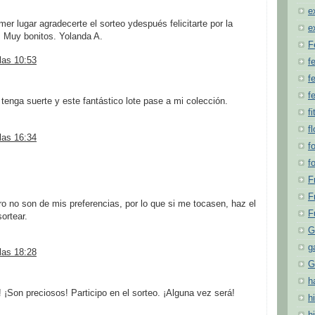
e
er lugar agradecerte el sorteo ydespués felicitarte por la
e
 Muy bonitos. Yolanda A.
F
las 10:53
f
fe
f
tenga suerte y este fantástico lote pase a mi colección.
fi
f
las 16:34
f
f
F
F
o no son de mis preferencias, por lo que si me tocasen, haz el
F
sortear.
G
g
las 18:28
G
h
 ¡Son preciosos! Participo en el sorteo. ¡Alguna vez será!
hi