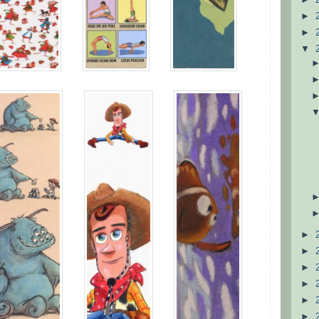
►
►
▼
►
►
►
►
►
►