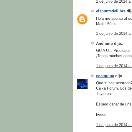
1 de junio de 2014 a 
elspuntsdellibre
dij
Hola me apunto al so
Maite Pérez
1 de junio de 2014 a 
Anónimo dijo...
GU A U... Preciosos 
¡Tengo muchas ganas 
1 de junio de 2014 a 
cosiquina
dijo...
Que si has acertado?
Caixa Forum. Los del
Thyssen.
Espero ganar de una 
bssss
1 de junio de 2014 a 