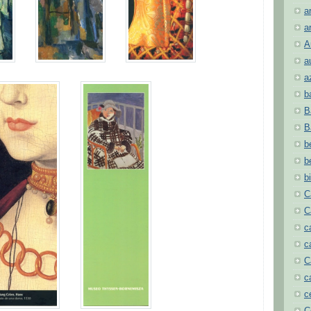
a
a
A
a
a
b
B
B
b
b
b
C
C
c
c
C
c
c