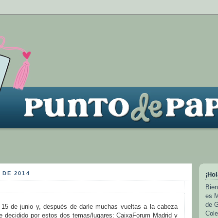
 DE 2014
¡Hol
Bien
es M
de G
l 15 de junio y, después de darle muchas vueltas a la cabeza
Cole
 decidido por estos dos temas/lugares: CaixaForum Madrid y