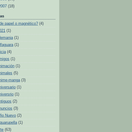
2007
(18)
as
de papel o magnético?
(4)
021
(1)
lemania
(1)
lfaguara
(1)
icia
(4)
migos
(1)
nimación
(1)
nimales
(5)
nime-manga
(3)
niversario
(1)
niversrio
(1)
ntiguos
(2)
nuncios
(3)
ño Nuevo
(2)
quarupella
(1)
rte
(63)