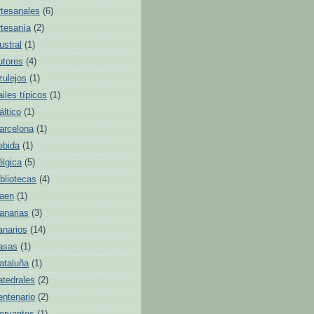
rtesanales
(6)
rtesanía
(2)
ustral
(1)
utores
(4)
zulejos
(1)
ailes típicos
(1)
áltico
(1)
arcelona
(1)
ebida
(1)
élgica
(5)
ibliotecas
(4)
aen
(1)
anarias
(3)
anarios
(14)
asas
(1)
ataluña
(1)
atedrales
(2)
entenario
(2)