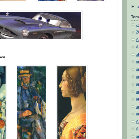
►
Tem
¿
2
A
A
al
sza
a
a
a
a
a
a
a
a
A
A
a