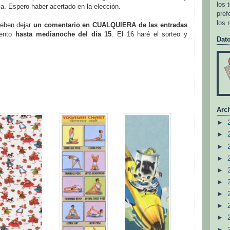
los 
 Espero haber acertado en la elección.
pref
los 
deben dejar
un comentario en CUALQUIERA de las entradas
mento
hasta medianoche del día 15
. El 16 haré el sorteo y
Dat
Arch
►
►
►
►
►
►
►
►
►
►