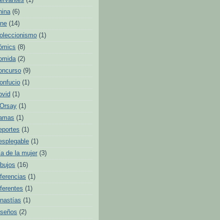
ervantes
(1)
hina
(6)
ine
(14)
oleccionismo
(1)
ómics
(8)
omida
(2)
oncurso
(9)
onfucio
(1)
ovid
(1)
'Orsay
(1)
amas
(1)
eportes
(1)
esplegable
(1)
ía de la mujer
(3)
ibujos
(16)
iferencias
(1)
iferentes
(1)
inastías
(1)
iseños
(2)