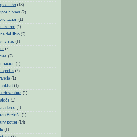
xposición
(18)
xposiciones
(2)
elicitación
(1)
eminismo
(1)
ria del libro
(2)
estivales
(1)
tur
(7)
lores
(2)
ormación
(1)
otografía
(2)
rancia
(1)
rankfurt
(1)
uerteventura
(1)
aldós
(1)
anadores
(1)
ran Bretaña
(1)
arry potter
(14)
lo
(1)