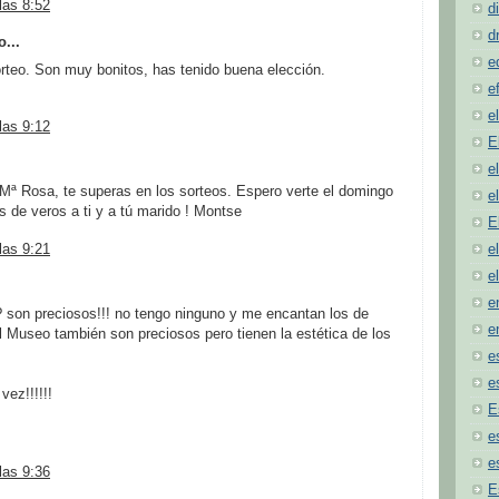
las 8:52
d
d
o...
e
rteo. Son muy bonitos, has tenido buena elección.
e
e
las 9:12
E
e
Mª Rosa, te superas en los sorteos. Espero verte el domingo
e
de veros a ti y a tú marido ! Montse
E
las 9:21
e
e
e
 son preciosos!!! no tengo ninguno y me encantan los de
e
 Museo también son preciosos pero tienen la estética de los
e
e
vez!!!!!!
E
e
e
las 9:36
E