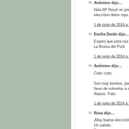
Anónimo dijo...
Hola Mª Rosa! en prim
eleccióon delos mps.
1 de junio de 2014 a 
Emilia Durán dijo...
Espero que esta vez 
La Bruixa del Punt
1 de junio de 2014 a 
Anónimo dijo...
Cuac cuac
Son muy bonitos, per
favor de volverlos a 
Alazos. Pato
1 de junio de 2014 a 
Rosa dijo...
¡Muy buena elección!
Un saludo.