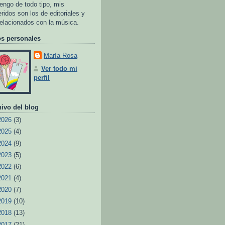
tengo de todo tipo, mis
eridos son los de editoriales y
relacionados con la música.
os personales
María Rosa
Ver todo mi
perfil
ivo del blog
2026
(3)
2025
(4)
2024
(9)
2023
(5)
2022
(6)
2021
(4)
2020
(7)
2019
(10)
2018
(13)
2017
(21)