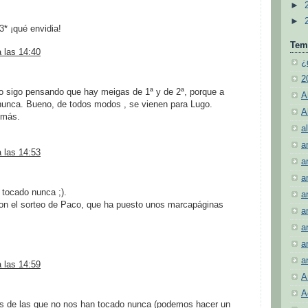
►
►
* ¡qué envidia!
Tem
a las 14:40
¿
2
o sigo pensando que hay meigas de 1ª y de 2ª, porque a
A
nunca. Bueno, de todos modos , se vienen para Lugo.
A
 más.
al
a
a las 14:53
a
a
tocado nunca ;).
a
con el sorteo de Paco, que ha puesto unos marcapáginas
a
a
a
a
a las 14:59
A
A
as de las que no nos han tocado nunca (podemos hacer un