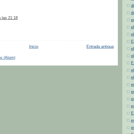
d
d
a las 21:18
e
e
e
E
Inicio
Entrada antigua
e
e
os (Atom)
E
e
e
e
e
e
e
E
e
e