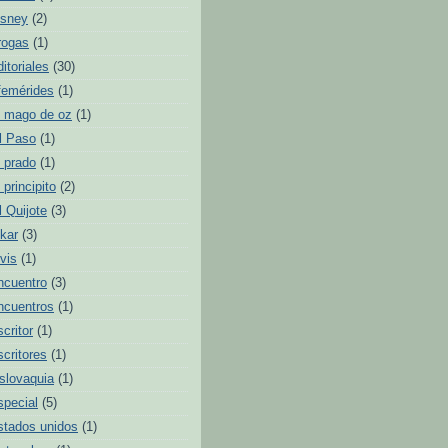
isney
(2)
rogas
(1)
ditoriales
(30)
femérides
(1)
l mago de oz
(1)
l Paso
(1)
l prado
(1)
l principito
(2)
l Quijote
(3)
lkar
(3)
lvis
(1)
ncuentro
(3)
ncuentros
(1)
scritor
(1)
scritores
(1)
slovaquia
(1)
special
(5)
stados unidos
(1)