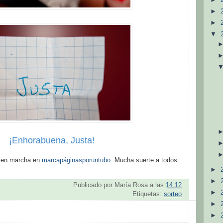
►
►
▼
¡Enhorabuena, Justa!
á en marcha en
marcapáginasporuntubo
. Mucha suerte a todos.
►
►
Publicado por
María Rosa
a las
14:12
►
Etiquetas:
sorteo
►
►