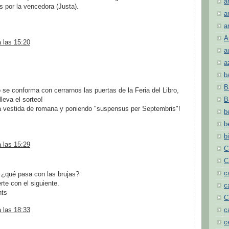
a
as por la vencedora (Justa).
a
a
A
a las 15:20
a
a
b
B
 se conforma con cerrarnos las puertas de la Feria del Libro,
B
leva el sorteo!
a vestida de romana y poniendo "suspensus per Septembris"!
b
b
b
a las 15:29
C
C
c
 ¿qué pasa con las brujas?
te con el siguiente.
c
nts
C
a las 18:33
c
c