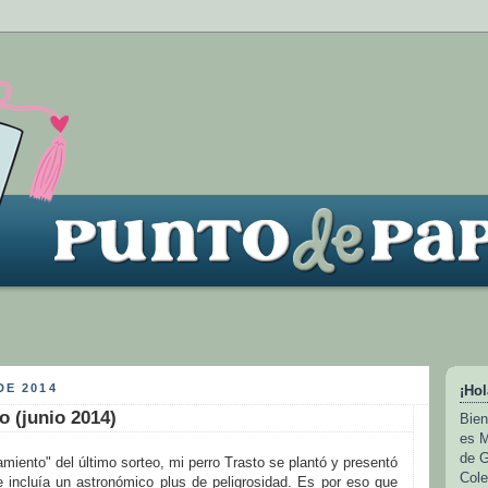
DE 2014
¡Hol
o (junio 2014)
Bien
es M
de G
miento" del último sorteo, mi perro Trasto se plantó y presentó
Cole
 incluía un astronómico plus de peligrosidad. Es por eso que