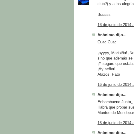
club?) y a las alegrí
Bsssss
16 de junio de 2014 
Anónimo dijo...
Cuac Cuac
¡ayyyy, Marisiña! ¡No
sino que además se l
¡Y seguro que estab
¡Ay señor!
Alazos. Pato
16 de junio de 2014 
Anónimo dijo...
Enhorabuena Justa,,
Habrá que probar suer
Montse de Mondopu
16 de junio de 2014 
Anónimo dijo...