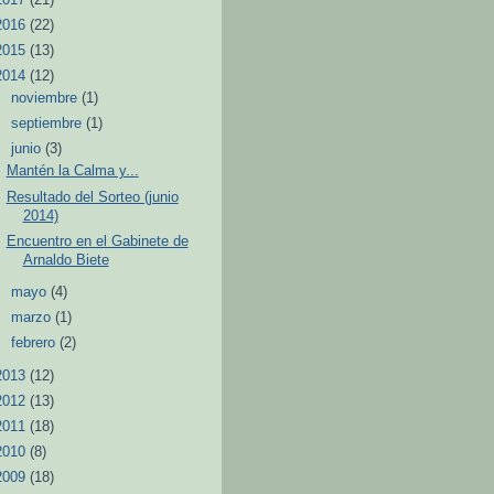
2016
(22)
2015
(13)
2014
(12)
►
noviembre
(1)
►
septiembre
(1)
▼
junio
(3)
Mantén la Calma y...
Resultado del Sorteo (junio
2014)
Encuentro en el Gabinete de
Arnaldo Biete
►
mayo
(4)
►
marzo
(1)
►
febrero
(2)
2013
(12)
2012
(13)
2011
(18)
2010
(8)
2009
(18)