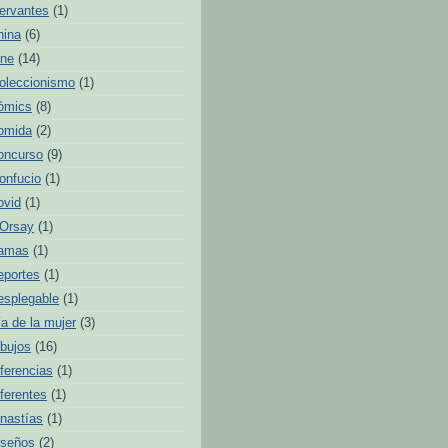
ervantes
(1)
hina
(6)
ine
(14)
oleccionismo
(1)
ómics
(8)
omida
(2)
oncurso
(9)
onfucio
(1)
ovid
(1)
'Orsay
(1)
amas
(1)
eportes
(1)
esplegable
(1)
ía de la mujer
(3)
ibujos
(16)
iferencias
(1)
iferentes
(1)
inastías
(1)
iseños
(2)