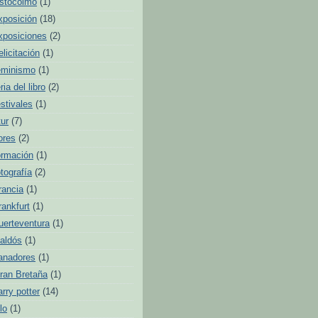
stocolmo
(1)
xposición
(18)
xposiciones
(2)
elicitación
(1)
eminismo
(1)
ria del libro
(2)
estivales
(1)
tur
(7)
lores
(2)
ormación
(1)
otografía
(2)
rancia
(1)
rankfurt
(1)
uerteventura
(1)
aldós
(1)
anadores
(1)
ran Bretaña
(1)
arry potter
(14)
lo
(1)