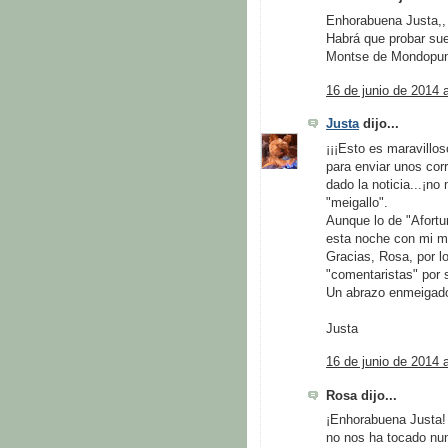
Enhorabuena Justa,,
Habrá que probar suer
Montse de Mondopu
16 de junio de 2014 
Justa
dijo...
¡¡¡Esto es maravillo
para enviar unos cor
dado la noticia...¡n
"meigallo".
Aunque lo de "Afortu
esta noche con mi ma
Gracias, Rosa, por l
"comentaristas" por s
Un abrazo enmeigad
Justa
16 de junio de 2014 
Rosa dijo...
¡Enhorabuena Justa! 
no nos ha tocado nu