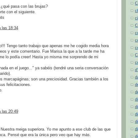
C
 ¿qué pasa con las brujas?
c
te con el siguiente.
nts
c
C
a las 18:34
c
c
so!!! Tengo tanto trabajo que apenas me he cogido media hora
c
reos y este comentario. Fue Marisa la que a la tarde me ha
C
o me lo podía creer! Hasta yo misma me sorprendo de mi
c
nada en el juego..." ya sabéis (tendré una seria conversación
d
rido).
d
os marcapáginas; son una preciosidad. Gracias también a los
us felicitaciones.
d
o.
d
d
d
a las 20:49
d
d
d
Nuestra meiga superiora. Yo me apunto a ese club de las que
nca. Pensé que era la única pero veo que hay más.
d