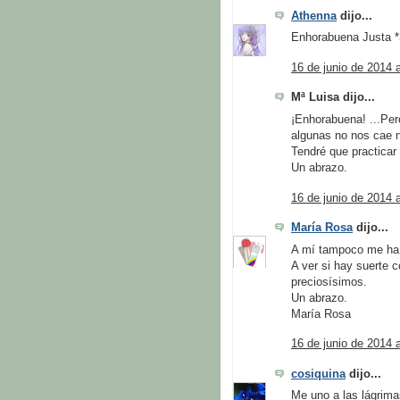
Athenna
dijo...
Enhorabuena Justa *3
16 de junio de 2014 
Mª Luisa dijo...
¡Enhorabuena! ...Per
algunas no nos cae 
Tendré que practicar
Un abrazo.
16 de junio de 2014 
María Rosa
dijo...
A mí tampoco me ha 
A ver si hay suerte 
preciosísimos.
Un abrazo.
María Rosa
16 de junio de 2014 
cosiquina
dijo...
Me uno a las lágrim