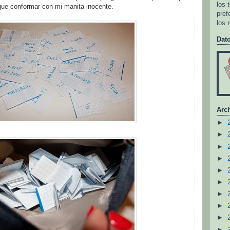
los 
que conformar con mi manita inocente.
pref
los 
Dat
Arch
►
►
►
►
►
►
►
►
►
►