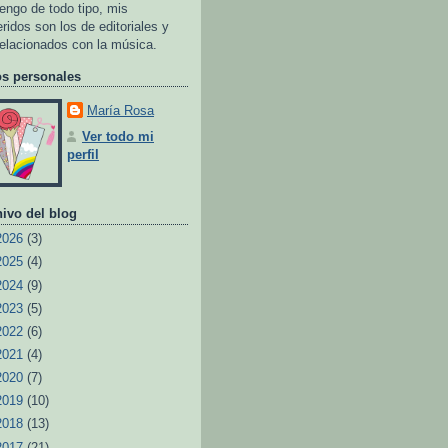
tengo de todo tipo, mis
eridos son los de editoriales y
relacionados con la música.
os personales
María Rosa
Ver todo mi
perfil
ivo del blog
2026
(3)
2025
(4)
2024
(9)
2023
(5)
2022
(6)
2021
(4)
2020
(7)
2019
(10)
2018
(13)
2017
(21)