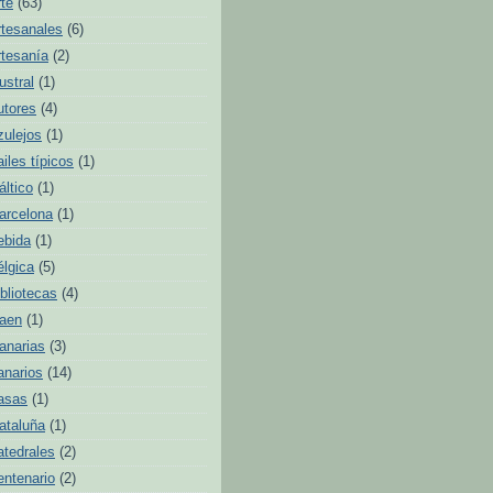
rte
(63)
rtesanales
(6)
rtesanía
(2)
ustral
(1)
utores
(4)
zulejos
(1)
ailes típicos
(1)
áltico
(1)
arcelona
(1)
ebida
(1)
élgica
(5)
ibliotecas
(4)
aen
(1)
anarias
(3)
anarios
(14)
asas
(1)
ataluña
(1)
atedrales
(2)
entenario
(2)