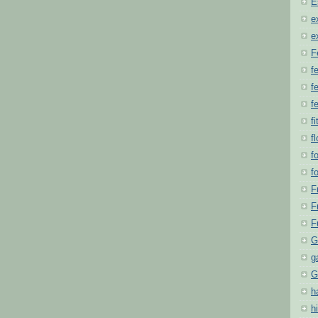
E
e
e
F
f
fe
f
fi
f
f
f
F
F
F
G
g
G
h
hi