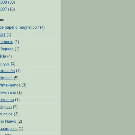
2008
(30)
2007
(18)
as
de papel o magnético?
(4)
021
(1)
lemania
(1)
lfaguara
(1)
icia
(4)
migos
(1)
nimación
(1)
nimales
(5)
nime-manga
(3)
niversario
(1)
niversrio
(1)
ntiguos
(2)
nuncios
(3)
ño Nuevo
(2)
quarupella
(1)