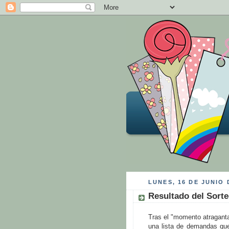
LUNES, 16 DE JUNIO 
Resultado del Sorte
Tras el "momento atraganta
una lista de demandas que