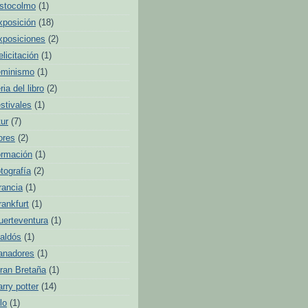
stocolmo
(1)
xposición
(18)
xposiciones
(2)
elicitación
(1)
eminismo
(1)
ria del libro
(2)
estivales
(1)
tur
(7)
lores
(2)
ormación
(1)
otografía
(2)
rancia
(1)
rankfurt
(1)
uerteventura
(1)
aldós
(1)
anadores
(1)
ran Bretaña
(1)
arry potter
(14)
lo
(1)