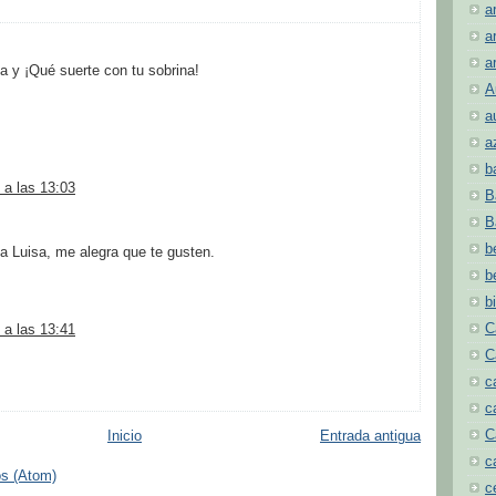
a
a
a
 y ¡Qué suerte con tu sobrina!
A
a
a
b
 a las 13:03
B
B
b
 Luisa, me alegra que te gusten.
b
b
C
 a las 13:41
C
c
c
C
Inicio
Entrada antigua
c
os (Atom)
c