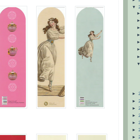
▼
►
►
►
►
►
►
►