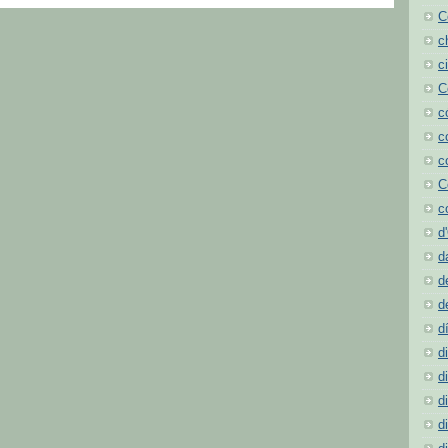
C
c
c
C
c
c
c
C
c
d
d
d
d
d
d
d
d
d