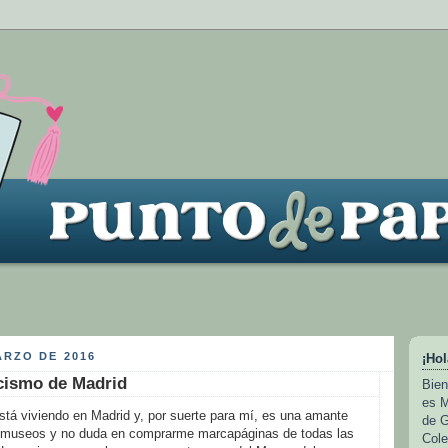
ARZO DE 2016
¡Hol
cismo de Madrid
Bien
es M
stá viviendo en Madrid y, por suerte para mí, es una amante
de G
tar museos y no duda en comprarme marcapáginas de todas las
Cole