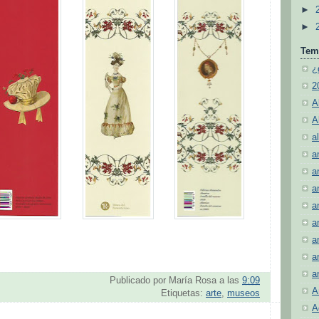
►
►
Tem
¿
2
A
A
al
a
a
a
a
a
a
a
a
Publicado por
María Rosa
a las
9:09
A
Etiquetas:
arte
,
museos
A