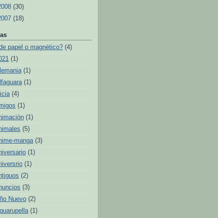
2008
(30)
2007
(18)
as
de papel o magnético?
(4)
021
(1)
lemania
(1)
lfaguara
(1)
icia
(4)
migos
(1)
nimación
(1)
nimales
(5)
nime-manga
(3)
niversario
(1)
niversrio
(1)
ntiguos
(2)
nuncios
(3)
ño Nuevo
(2)
quarupella
(1)