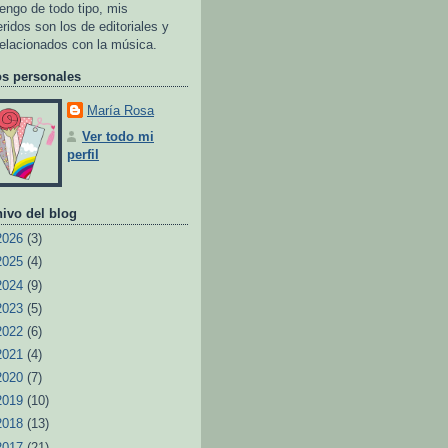
tengo de todo tipo, mis
eridos son los de editoriales y
relacionados con la música.
os personales
María Rosa
Ver todo mi
perfil
ivo del blog
2026
(3)
2025
(4)
2024
(9)
2023
(5)
2022
(6)
2021
(4)
2020
(7)
2019
(10)
2018
(13)
2017
(21)