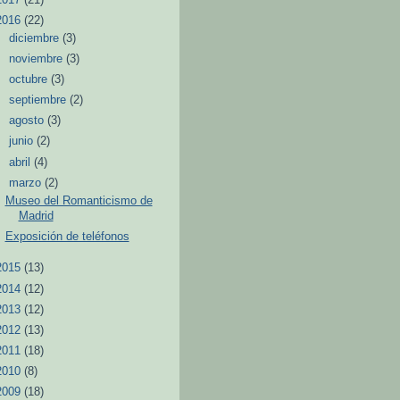
2016
(22)
►
diciembre
(3)
►
noviembre
(3)
►
octubre
(3)
►
septiembre
(2)
►
agosto
(3)
►
junio
(2)
►
abril
(4)
▼
marzo
(2)
Museo del Romanticismo de
Madrid
Exposición de teléfonos
2015
(13)
2014
(12)
2013
(12)
2012
(13)
2011
(18)
2010
(8)
2009
(18)