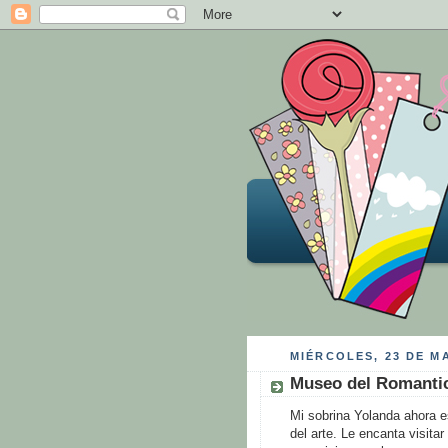
MIÉRCOLES, 23 DE M
Museo del Romanti
Mi sobrina Yolanda ahora e
del arte. Le encanta visi