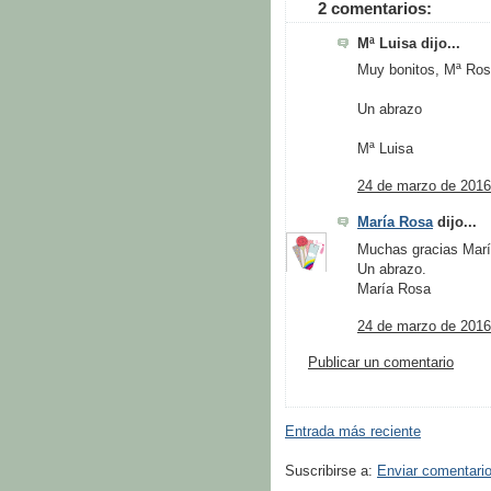
2 comentarios:
Mª Luisa dijo...
Muy bonitos, Mª Rosa
Un abrazo
Mª Luisa
24 de marzo de 2016
María Rosa
dijo...
Muchas gracias María
Un abrazo.
María Rosa
24 de marzo de 2016
Publicar un comentario
Entrada más reciente
Suscribirse a:
Enviar comentari