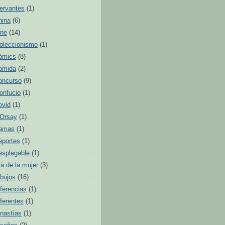
ervantes
(1)
hina
(6)
ine
(14)
oleccionismo
(1)
ómics
(8)
omida
(2)
oncurso
(9)
onfucio
(1)
ovid
(1)
'Orsay
(1)
amas
(1)
eportes
(1)
esplegable
(1)
ía de la mujer
(3)
ibujos
(16)
iferencias
(1)
iferentes
(1)
inastías
(1)