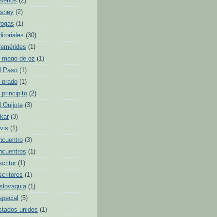
iseños
(2)
isney
(2)
rogas
(1)
ditoriales
(30)
femérides
(1)
l mago de oz
(1)
l Paso
(1)
l prado
(1)
l principito
(2)
l Quijote
(3)
lkar
(3)
lvis
(1)
ncuentro
(3)
ncuentros
(1)
scritor
(1)
scritores
(1)
slovaquia
(1)
special
(5)
stados unidos
(1)