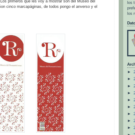
 Los primeros que les voy a mostrar son del Museo del
los 
on cinco marcapáginas, de todos pongo el anverso y el
pref
los 
Dat
Arch
►
►
►
►
►
►
►
►
►
►