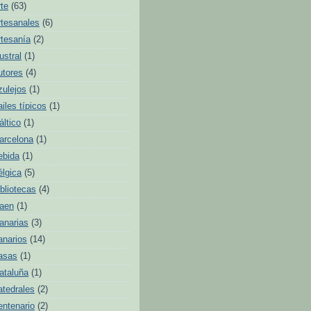
rte
(63)
rtesanales
(6)
rtesanía
(2)
ustral
(1)
utores
(4)
zulejos
(1)
ailes típicos
(1)
áltico
(1)
arcelona
(1)
ebida
(1)
élgica
(5)
ibliotecas
(4)
aen
(1)
anarias
(3)
anarios
(14)
asas
(1)
ataluña
(1)
atedrales
(2)
entenario
(2)