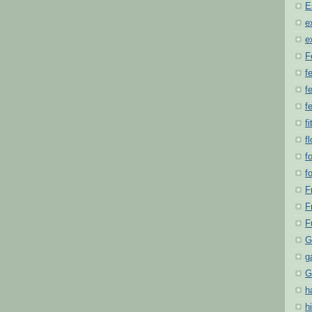
E
e
e
F
f
fe
f
fi
f
f
f
F
F
F
G
g
G
h
hi