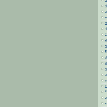
d
d
d
e
e
e
E
e
e
E
e
e
e
e
e
e
E
e
e