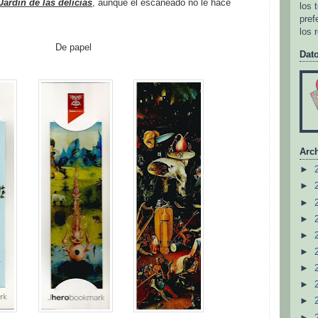
Jardín de las delicias
, aunque el escaneado no le hace
los 
pref
los 
De papel
Dat
Arch
►
►
►
►
►
►
►
►
►
►