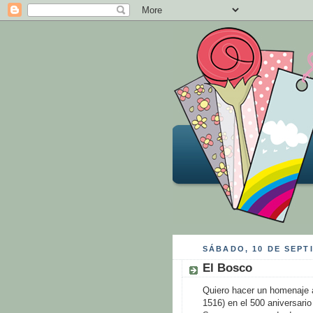
SÁBADO, 10 DE SEPT
El Bosco
Quiero hacer un homenaje a
1516) en el 500 aniversari