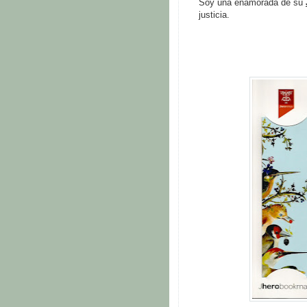
Soy una enamorada de su
justicia.