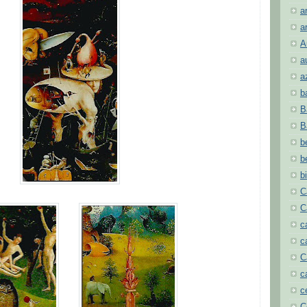
a
a
A
a
a
b
B
B
b
b
b
C
C
c
c
C
c
c