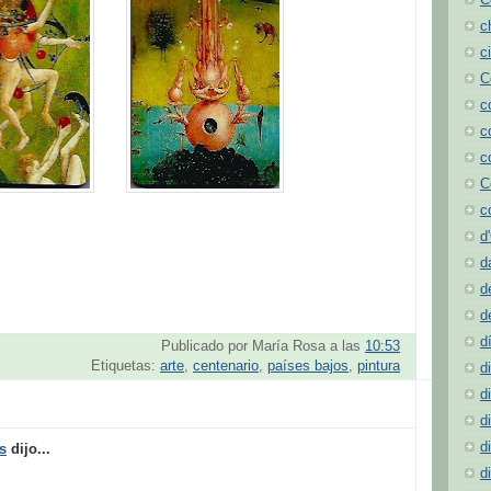
C
c
c
C
c
c
c
C
c
d
d
d
d
d
Publicado por
María Rosa
a las
10:53
Etiquetas:
arte
,
centenario
,
países bajos
,
pintura
d
d
d
d
s
dijo...
d