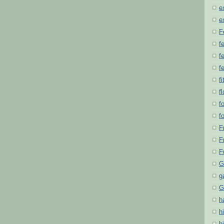
e
e
F
f
fe
f
fi
f
f
f
F
F
F
G
g
G
h
hi