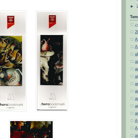
►
Tem
¿
2
A
A
al
a
a
a
a
a
a
a
a
A
A
a