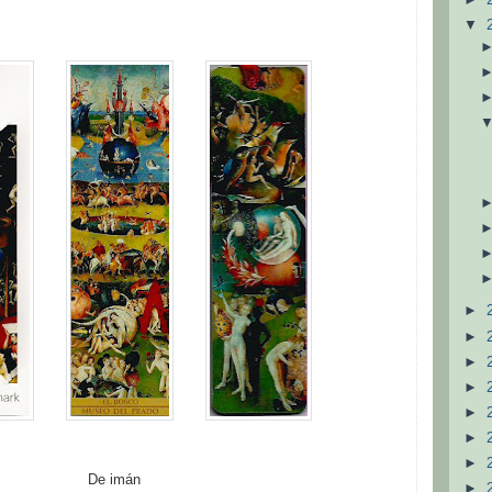
▼
►
►
►
►
►
►
►
De imán
►