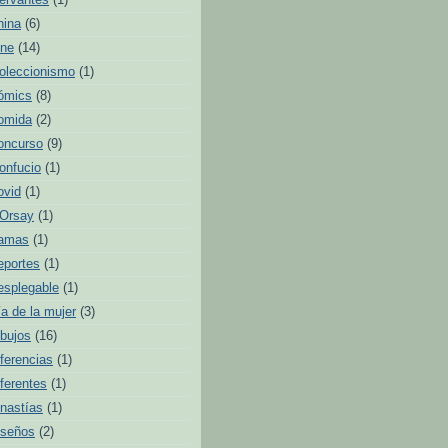
ervantes
(1)
hina
(6)
ine
(14)
oleccionismo
(1)
ómics
(8)
omida
(2)
oncurso
(9)
onfucio
(1)
ovid
(1)
'Orsay
(1)
amas
(1)
eportes
(1)
esplegable
(1)
ía de la mujer
(3)
ibujos
(16)
iferencias
(1)
iferentes
(1)
inastías
(1)
iseños
(2)