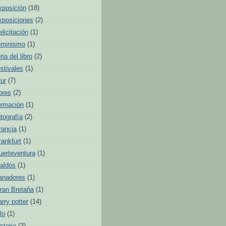
xposición
(18)
xposiciones
(2)
elicitación
(1)
eminismo
(1)
ria del libro
(2)
estivales
(1)
tur
(7)
lores
(2)
ormación
(1)
otografía
(2)
rancia
(1)
rankfurt
(1)
uerteventura
(1)
aldós
(1)
anadores
(1)
ran Bretaña
(1)
arry potter
(14)
lo
(1)