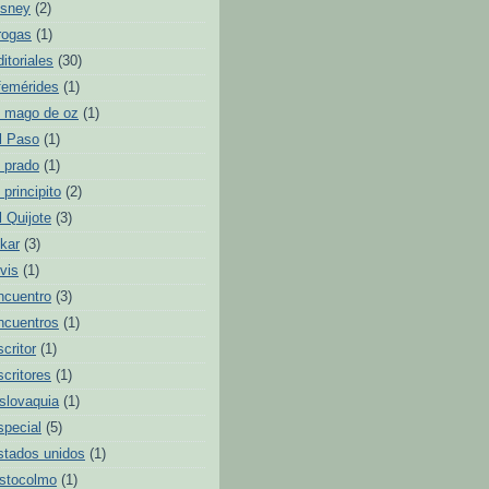
isney
(2)
rogas
(1)
ditoriales
(30)
femérides
(1)
l mago de oz
(1)
l Paso
(1)
l prado
(1)
l principito
(2)
l Quijote
(3)
lkar
(3)
lvis
(1)
ncuentro
(3)
ncuentros
(1)
scritor
(1)
scritores
(1)
slovaquia
(1)
special
(5)
stados unidos
(1)
stocolmo
(1)