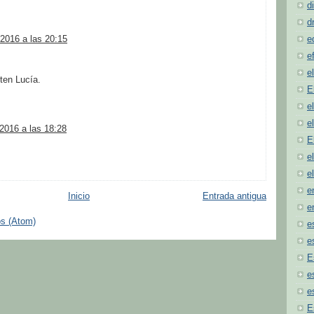
d
d
2016 a las 20:15
e
e
e
ten Lucía.
E
e
e
2016 a las 18:28
E
e
e
e
Inicio
Entrada antigua
e
os (Atom)
e
e
E
e
e
E