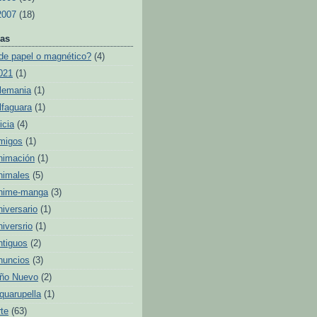
2007
(18)
as
de papel o magnético?
(4)
021
(1)
lemania
(1)
lfaguara
(1)
icia
(4)
migos
(1)
nimación
(1)
nimales
(5)
nime-manga
(3)
niversario
(1)
niversrio
(1)
ntiguos
(2)
nuncios
(3)
ño Nuevo
(2)
quarupella
(1)
rte
(63)