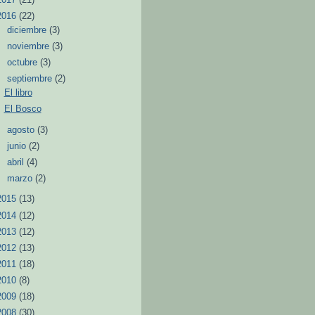
2016
(22)
►
diciembre
(3)
►
noviembre
(3)
►
octubre
(3)
▼
septiembre
(2)
El libro
El Bosco
►
agosto
(3)
►
junio
(2)
►
abril
(4)
►
marzo
(2)
2015
(13)
2014
(12)
2013
(12)
2012
(13)
2011
(18)
2010
(8)
2009
(18)
2008
(30)