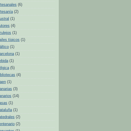
rtesanales
(6)
rtesanía
(2)
ustral
(1)
utores
(4)
zulejos
(1)
ailes típicos
(1)
áltico
(1)
arcelona
(1)
ebida
(1)
élgica
(5)
ibliotecas
(4)
aen
(1)
anarias
(3)
anarios
(14)
asas
(1)
ataluña
(1)
atedrales
(2)
entenario
(2)