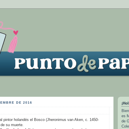
IEMBRE DE 2016
¡Hol
Bien
es M
l pintor holandés el Bosco (Jheronimus van Aken, c. 1450-
de G
o de su muerte.
Cole