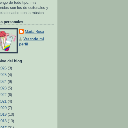
tengo de todo tipo, mis
eridos son los de editoriales y
relacionados con la música.
os personales
María Rosa
Ver todo mi
perfil
ivo del blog
2026
(3)
2025
(4)
2024
(9)
2023
(5)
2022
(6)
2021
(4)
2020
(7)
2019
(10)
2018
(13)
2017
(21)