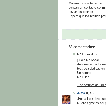
Mañana pongo todas las ca
pongan en contacto conmi
enviar los premios.
Espero que los reciban pro
32 comentarios:
Mª Luisa dijo...
¡ Hola Mª Rosa!
Aunque no me toque n
toda esa dedicación,
Un abrazo
Mª Luisa
1 de octubre de 2017
Justa
dijo...
¡Hasta los sobres son
Muchas gracias a ti 