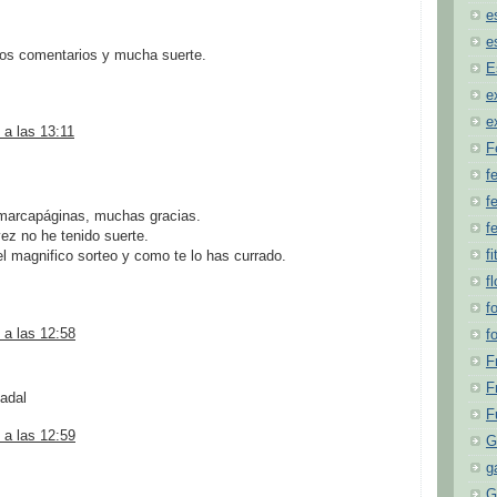
e
e
los comentarios y mucha suerte.
E
e
e
 a las 13:11
F
f
fe
 marcapáginas, muchas gracias.
f
vez no he tenido suerte.
fi
l magnifico sorteo y como te lo has currado.
f
f
 a las 12:58
f
F
F
adal
F
 a las 12:59
G
g
G