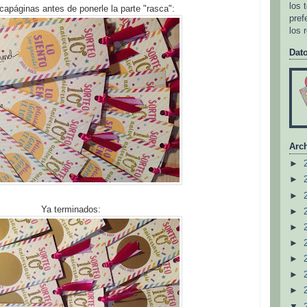
los 
apáginas antes de ponerle la parte "rasca":
pref
los 
Dat
Arch
►
►
►
Ya terminados:
►
►
►
►
►
►
▼