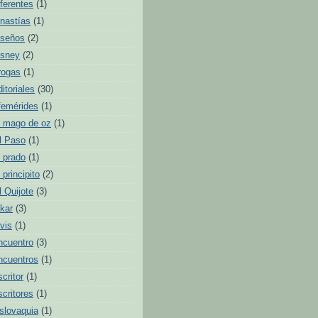
iferentes
(1)
inastías
(1)
iseños
(2)
isney
(2)
rogas
(1)
ditoriales
(30)
femérides
(1)
l mago de oz
(1)
l Paso
(1)
l prado
(1)
l principito
(2)
l Quijote
(3)
lkar
(3)
lvis
(1)
ncuentro
(3)
ncuentros
(1)
scritor
(1)
scritores
(1)
slovaquia
(1)