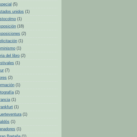
special
(5)
stados unidos
(1)
stocolmo
(1)
xposición
(18)
xposiciones
(2)
elicitación
(1)
eminismo
(1)
ria del libro
(2)
estivales
(1)
tur
(7)
lores
(2)
ormación
(1)
otografía
(2)
rancia
(1)
rankfurt
(1)
uerteventura
(1)
aldós
(1)
anadores
(1)
ran Bretaña
(1)