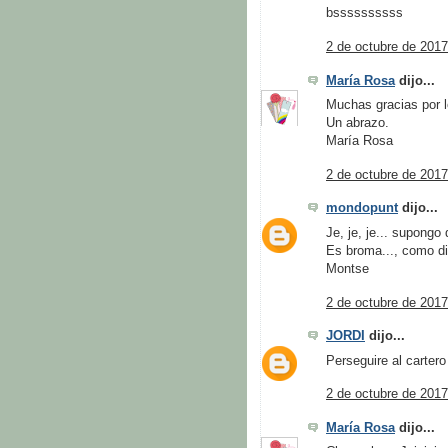
bssssssssss
2 de octubre de 2017
María Rosa
dijo...
Muchas gracias por l
Un abrazo.
María Rosa
2 de octubre de 2017
mondopunt
dijo...
Je, je, je... supongo
Es broma..., como di
Montse
2 de octubre de 2017
JORDI
dijo...
Perseguire al cartero 
2 de octubre de 2017
María Rosa
dijo...