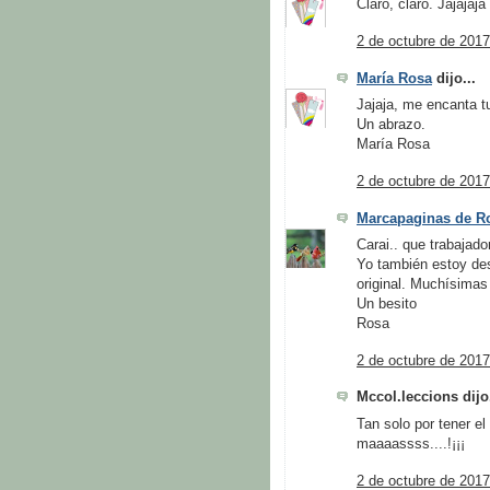
Claro, claro. Jajajaja
2 de octubre de 2017
María Rosa
dijo...
Jajaja, me encanta t
Un abrazo.
María Rosa
2 de octubre de 2017
Marcapaginas de Ro
Carai.. que trabajad
Yo también estoy des
original. Muchísimas
Un besito
Rosa
2 de octubre de 2017
Mccol.leccions dijo.
Tan solo por tener 
maaaassss....!¡¡¡
2 de octubre de 2017