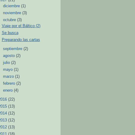
►
diciembre
(1)
►
noviembre
(3)
▼
octubre
(3)
Viaje por el Báltico (2)
Se busca
Preparando las cartas
►
septiembre
(2)
►
agosto
(2)
►
julio
(2)
►
mayo
(1)
►
marzo
(1)
►
febrero
(2)
►
enero
(4)
2016
(22)
2015
(13)
2014
(12)
2013
(12)
2012
(13)
2011
(18)