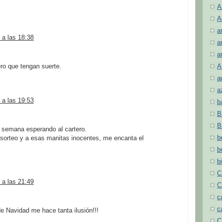
A
A
a
 a las 18:38
a
a
ro que tengan suerte.
A
a
a
 a las 19:53
b
B
B
a semana esperando al cartero.
b
e sorteo y a esas manitas inocentes, me encanta el
b
b
C
 a las 21:49
C
c
c
a de Navidad me hace tanta ilusión!!!
C