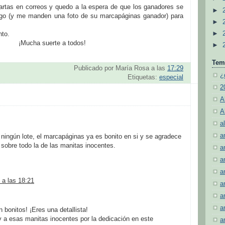
rtas en correos y quedo a la espera de que los ganadores se
►
go (y me manden una foto de su marcapáginas ganador) para
►
►
nto.
¡Mucha suerte a todos!
►
Tem
Publicado por
María Rosa
a las
17:29
¿
Etiquetas:
especial
2
A
A
al
a
ingún lote, el marcapáginas ya es bonito en si y se agradece
 sobre todo la de las manitas inocentes.
a
a
a
 a las 18:21
a
a
a
 bonitos! ¡Eres una detallista!
y a esas manitas inocentes por la dedicación en este
a