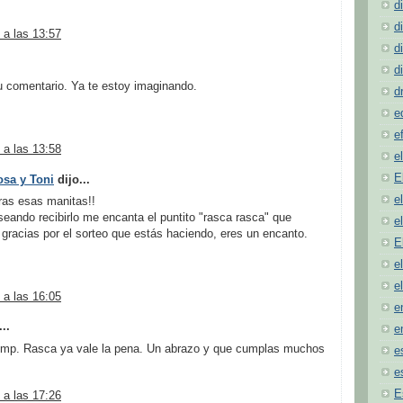
d
d
 a las 13:57
d
d
u comentario. Ya te estoy imaginando.
d
e
e
 a las 13:58
e
E
sa y Toni
dijo...
e
oras esas manitas!!
eando recibirlo me encanta el puntito "rasca rasca" que
e
 gracias por el sorteo que estás haciendo, eres un encanto.
E
e
e
 a las 16:05
e
..
e
el mp. Rasca ya vale la pena. Un abrazo y que cumplas muchos
e
e
E
 a las 17:26