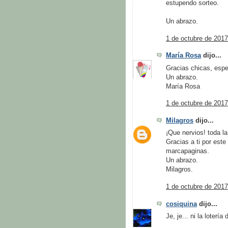
estupendo sorteo.
Un abrazo.
1 de octubre de 2017
María Rosa
dijo...
Gracias chicas, espe
Un abrazo.
María Rosa
1 de octubre de 2017
Milagros
dijo...
¡Que nervios! toda l
Gracias a ti por est
marcapaginas.
Un abrazo.
Milagros.
1 de octubre de 2017
cosiquina
dijo...
Je, je... ni la loterí