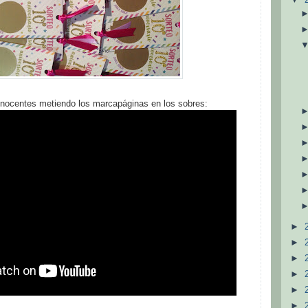
inocentes metiendo los marcapáginas en los sobres:
►
►
►
►
►
►