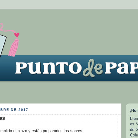
BRE DE 2017
¡Hol
as
Bien
es M
de G
mplido el plazo y están preparados los sobres.
Cole