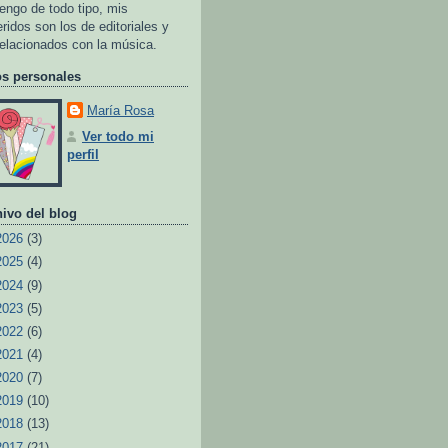
tengo de todo tipo, mis
eridos son los de editoriales y
relacionados con la música.
os personales
María Rosa
Ver todo mi
perfil
ivo del blog
2026
(3)
2025
(4)
2024
(9)
2023
(5)
2022
(6)
2021
(4)
2020
(7)
2019
(10)
2018
(13)
2017
(21)