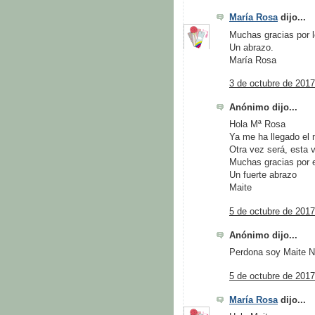
María Rosa
dijo...
Muchas gracias por 
Un abrazo.
María Rosa
3 de octubre de 2017
Anónimo dijo...
Hola Mª Rosa
Ya me ha llegado el
Otra vez será, esta 
Muchas gracias por e
Un fuerte abrazo
Maite
5 de octubre de 2017
Anónimo dijo...
Perdona soy Maite N
5 de octubre de 2017
María Rosa
dijo...