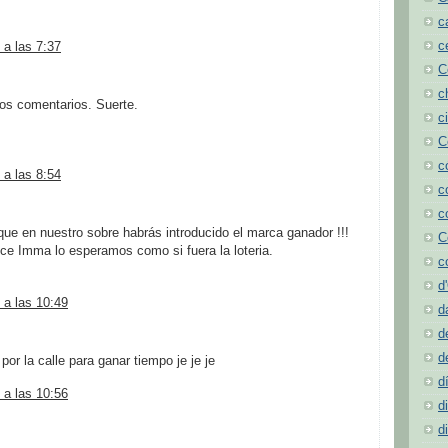
c
c
 a las 7:37
C
c
os comentarios. Suerte.
c
C
c
 a las 8:54
c
c
 que en nuestro sobre habrás introducido el marca ganador !!!
C
ce Imma lo esperamos como si fuera la loteria.
c
d
 a las 10:49
d
d
d
por la calle para ganar tiempo je je je
d
 a las 10:56
d
d