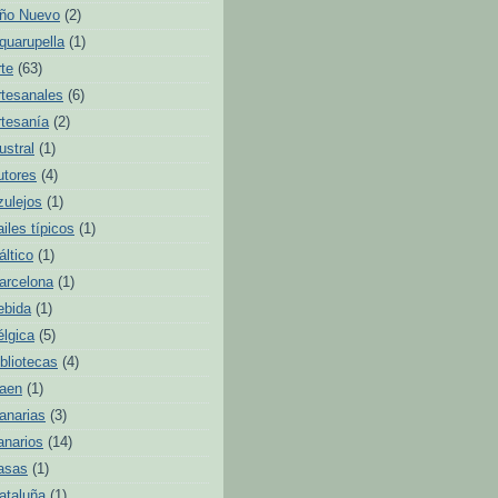
ño Nuevo
(2)
quarupella
(1)
rte
(63)
rtesanales
(6)
rtesanía
(2)
ustral
(1)
utores
(4)
zulejos
(1)
ailes típicos
(1)
áltico
(1)
arcelona
(1)
ebida
(1)
élgica
(5)
ibliotecas
(4)
aen
(1)
anarias
(3)
anarios
(14)
asas
(1)
ataluña
(1)