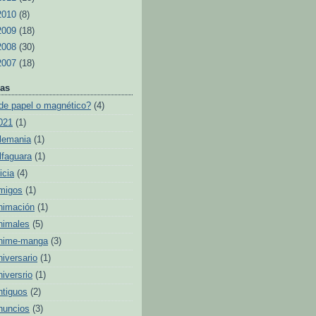
2010
(8)
2009
(18)
2008
(30)
2007
(18)
as
de papel o magnético?
(4)
021
(1)
lemania
(1)
lfaguara
(1)
icia
(4)
migos
(1)
nimación
(1)
nimales
(5)
nime-manga
(3)
niversario
(1)
niversrio
(1)
ntiguos
(2)
nuncios
(3)