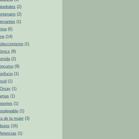
atedrales
(2)
entenario
(2)
ervantes
(1)
hina
(6)
ine
(14)
oleccionismo
(1)
ómics
(8)
omida
(2)
oncurso
(9)
onfucio
(1)
ovid
(1)
'Orsay
(1)
amas
(1)
eportes
(1)
esplegable
(1)
ía de la mujer
(3)
ibujos
(16)
iferencias
(1)