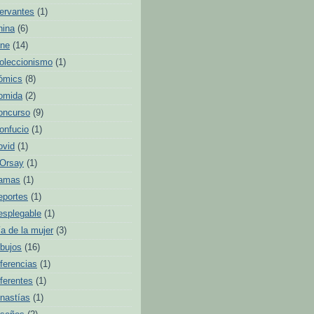
ervantes
(1)
hina
(6)
ine
(14)
oleccionismo
(1)
ómics
(8)
omida
(2)
oncurso
(9)
onfucio
(1)
ovid
(1)
'Orsay
(1)
amas
(1)
eportes
(1)
esplegable
(1)
ía de la mujer
(3)
ibujos
(16)
iferencias
(1)
iferentes
(1)
inastías
(1)