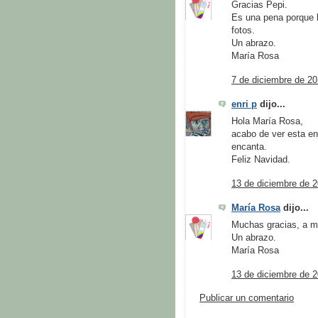
Gracias Pepi.
Es una pena porque l
fotos.
Un abrazo.
María Rosa
7 de diciembre de 20
enri p
dijo...
Hola María Rosa,
acabo de ver esta en
encanta.
Feliz Navidad.
13 de diciembre de 2
María Rosa
dijo...
Muchas gracias, a mí
Un abrazo.
María Rosa
13 de diciembre de 2
Publicar un comentario