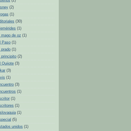
iseños
(2)
isney
(2)
rogas
(1)
ditoriales
(30)
femérides
(1)
l mago de oz
(1)
l Paso
(1)
l prado
(1)
l principito
(2)
l Quijote
(3)
lkar
(3)
lvis
(1)
ncuentro
(3)
ncuentros
(1)
scritor
(1)
scritores
(1)
slovaquia
(1)
special
(5)
stados unidos
(1)