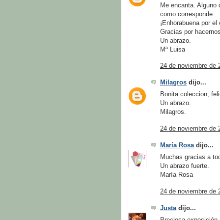
Me encanta. Alguno d
como corresponde.
¡Enhorabuena por el 
Gracias por hacernos 
Un abrazo.
Mª Luisa
24 de noviembre de 
Milagros
dijo...
Bonita coleccion, fel
Un abrazo.
Milagros.
24 de noviembre de 
María Rosa
dijo...
Muchas gracias a tod
Un abrazo fuerte.
María Rosa
24 de noviembre de 
Justa
dijo...
Preciosa exposición