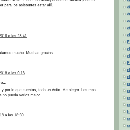
d
r para los asistentes estar allí.
d
d
e
e
e
2018 a las 23:41
E
e
frutamos mucho. Muchas gracias.
e
E
e
018 a las 0:18
e
o...
e
 y por lo que cuentas, todo un éxito. Me alegro. Los mps
e
e no pueda verlos mejor.
e
e
E
18 a las 18:50
e
e