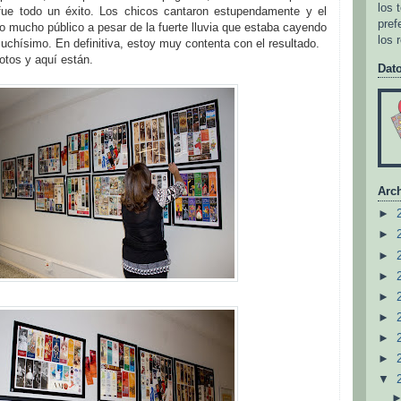
los 
fue todo un éxito. Los chicos cantaron estupendamente y el
pref
bo mucho público a pesar de la fuerte lluvia que estaba cayendo
los 
muchísimo. En definitiva, estoy muy contenta con el resultado.
otos y aquí están.
Dat
Arch
►
►
►
►
►
►
►
►
▼