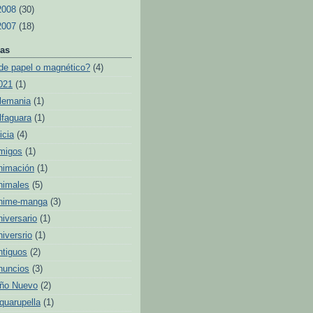
2008
(30)
2007
(18)
as
de papel o magnético?
(4)
021
(1)
lemania
(1)
lfaguara
(1)
icia
(4)
migos
(1)
nimación
(1)
nimales
(5)
nime-manga
(3)
niversario
(1)
niversrio
(1)
ntiguos
(2)
nuncios
(3)
ño Nuevo
(2)
quarupella
(1)