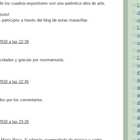
e los cuadros-expositores son una auténtica obra de arte,
C
c
éxito!
partícipes a través del blog de estas maravillas.
c
C
c
2018 a las 22:39
c
c
C
icidades y gracias por mostrarnosla.
c
d
d
2018 a las 22:45
d
d
os por los comentarios.
d
d
d
2018 a las 23:26
d
d
, María Rosa. Y además acompañada de música y canto.