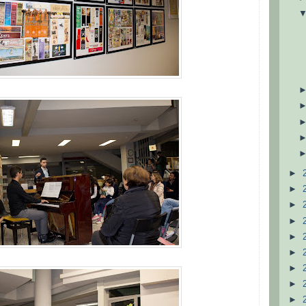
►
►
►
►
►
►
►
►
►