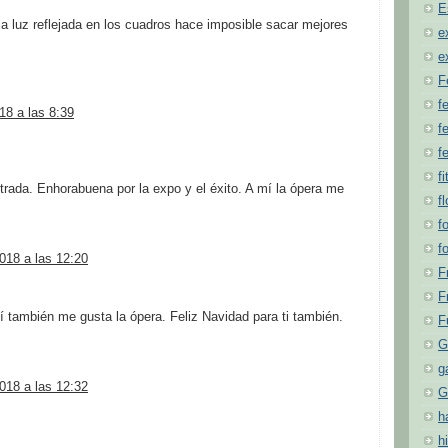
E
a luz reflejada en los cuadros hace imposible sacar mejores
e
e
F
f
18 a las 8:39
fe
f
fi
trada. Enhorabuena por la expo y el éxito. A mí la ópera me
f
f
f
018 a las 12:20
F
F
 también me gusta la ópera. Feliz Navidad para ti también.
F
G
g
018 a las 12:32
G
h
hi