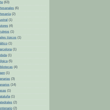
rte
(63)
rtesanales
(6)
rtesanía
(2)
ustral
(1)
utores
(4)
zulejos
(1)
ailes típicos
(1)
áltico
(1)
arcelona
(1)
ebida
(1)
élgica
(5)
ibliotecas
(4)
aen
(1)
anarias
(3)
anarios
(14)
asas
(1)
ataluña
(1)
atedrales
(2)
entenario
(2)