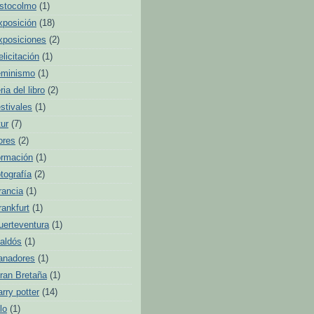
stocolmo
(1)
xposición
(18)
xposiciones
(2)
elicitación
(1)
eminismo
(1)
ria del libro
(2)
estivales
(1)
tur
(7)
lores
(2)
ormación
(1)
otografía
(2)
rancia
(1)
rankfurt
(1)
uerteventura
(1)
aldós
(1)
anadores
(1)
ran Bretaña
(1)
arry potter
(14)
lo
(1)