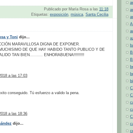
a
Publicado por
María Rosa
a las
11:18
a
Etiquetas:
exposición
,
música
,
Santa Cecilia
a
A
a
sa y Toni
dijo...
a
CCIÓN MARAVILLOSA DIGNA DE EXPONER.
b
UCHISIMO DE QUE HAY HABIDO TANTO PUBLICO Y DE
B
DO TAN BIEN........... ENHORABUENA!!!!!!!!!
B
b
b
2018 a las 17:03
b
C
xito conseguido. Tú esfuerzo a valido la pena.
C
c
c
2018 a las 18:36
C
nández
dijo...
c
c