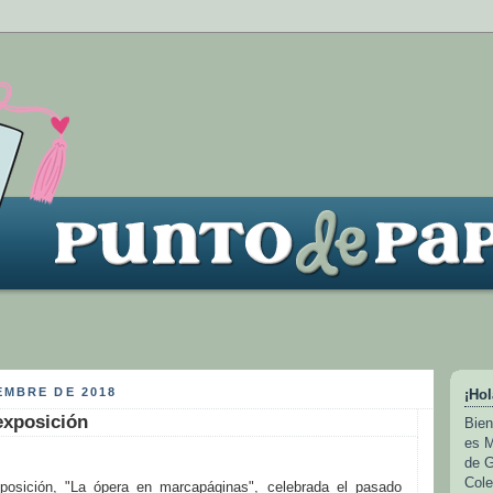
EMBRE DE 2018
¡Hol
exposición
Bien
es M
de G
Cole
posición, "La ópera en marcapáginas", celebrada el pasado