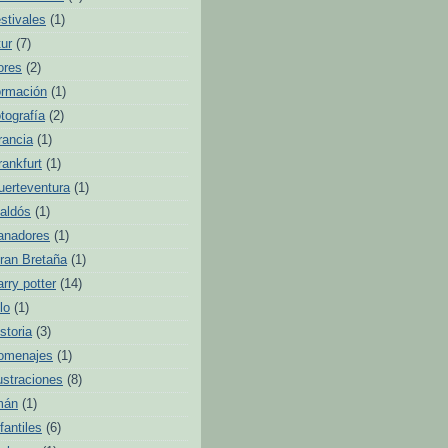
estivales
(1)
tur
(7)
lores
(2)
ormación
(1)
otografía
(2)
rancia
(1)
rankfurt
(1)
uerteventura
(1)
aldós
(1)
anadores
(1)
ran Bretaña
(1)
arry potter
(14)
lo
(1)
istoria
(3)
omenajes
(1)
lustraciones
(8)
mán
(1)
nfantiles
(6)