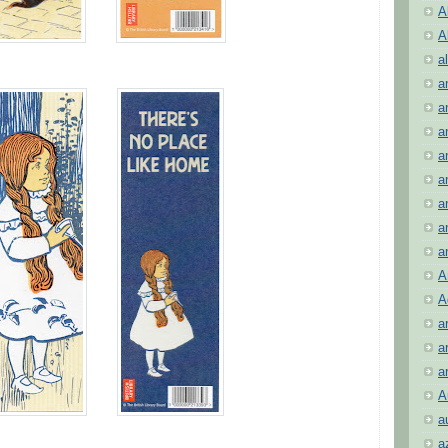
A
A
al
a
a
a
a
a
a
a
a
A
A
a
a
a
A
a
a