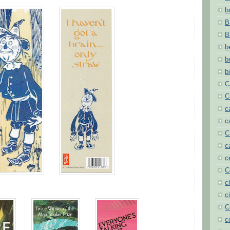
b
B
B
b
b
b
C
C
c
c
C
c
c
C
c
c
C
c