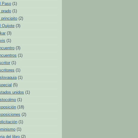
l Paso
(1)
l prado
(1)
l principito
(2)
l Quijote
(3)
lkar
(3)
lvis
(1)
ncuentro
(3)
ncuentros
(1)
scritor
(1)
scritores
(1)
slovaquia
(1)
special
(5)
stados unidos
(1)
stocolmo
(1)
xposición
(18)
xposiciones
(2)
elicitación
(1)
eminismo
(1)
ria del libro
(2)