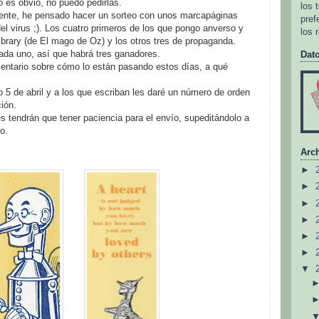
 es obvio, no puedo pedirlas.
los 
gente, he pensado hacer un sorteo con unos marcapáginas
pref
el virus ;). Los cuatro primeros de los que pongo anverso y
los 
Library (de El mago de Oz) y los otros tres de propaganda.
cada uno, así que habrá tres ganadores.
Dat
entario sobre cómo lo están pasando estos días, a qué
o 5 de abril y a los que escriban les daré un número de orden
ción.
s tendrán que tener paciencia para el envío, supeditándolo a
o.
Arch
►
►
►
►
►
►
▼