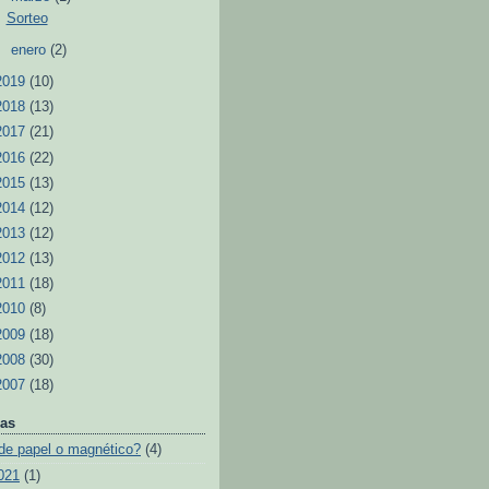
Sorteo
►
enero
(2)
2019
(10)
2018
(13)
2017
(21)
2016
(22)
2015
(13)
2014
(12)
2013
(12)
2012
(13)
2011
(18)
2010
(8)
2009
(18)
2008
(30)
2007
(18)
as
de papel o magnético?
(4)
021
(1)