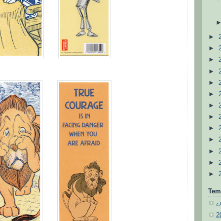
►
►
►
►
►
►
►
►
►
►
►
►
►
Tem
¿
2