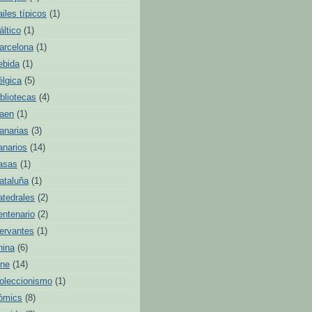
ailes típicos
(1)
áltico
(1)
arcelona
(1)
ebida
(1)
élgica
(5)
ibliotecas
(4)
aen
(1)
anarias
(3)
anarios
(14)
asas
(1)
ataluña
(1)
atedrales
(2)
entenario
(2)
ervantes
(1)
hina
(6)
ine
(14)
oleccionismo
(1)
ómics
(8)