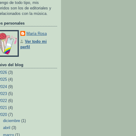
tengo de todo tipo, mis
eridos son los de editoriales y
relacionados con la música.
os personales
María Rosa
Ver todo mi
perfil
ivo del blog
2026
(3)
2025
(4)
2024
(9)
2023
(5)
2022
(6)
2021
(4)
2020
(7)
►
diciembre
(1)
►
abril
(3)
▼
marzo
(1)