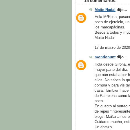
18 comentarios:
Maite Nadal
dijo...
Hola MªRosa, pasand
poco de ejercicio, u
los marcapáginas.
Besos a todos y muc
Maite Nadal
17 de marzo de 2020
mondopunt
dijo...
Hola desde Girona, 
mayor parte del día.
que aún estaba por 
ellos. No sabes lo q
compra y para visita
casa. También hacem
de Pamplona como las
poco.
En cuanto al sorteo
de repes "interesant
blogs. Mañana nos p
Cuidaros mucho, esto
Un abrazo