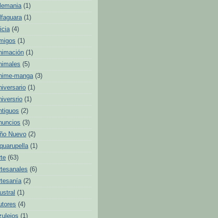
lemania
(1)
lfaguara
(1)
icia
(4)
migos
(1)
nimación
(1)
nimales
(5)
nime-manga
(3)
niversario
(1)
niversrio
(1)
ntiguos
(2)
nuncios
(3)
ño Nuevo
(2)
quarupella
(1)
rte
(63)
rtesanales
(6)
rtesanía
(2)
ustral
(1)
utores
(4)
zulejos
(1)