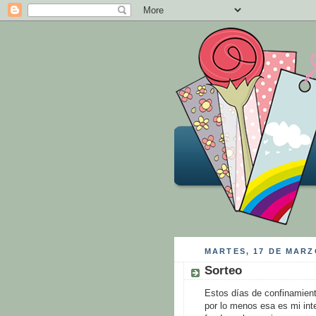
MARTES, 17 DE MARZ
Sorteo
Estos días de confinamient
por lo menos esa es mi in