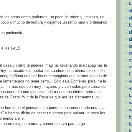
E
e
o las horas como podemos, un poco de orden y limpieza, un
e
n poco o mucho de lectura y dejamos un ratito para ir ordenando
E
e
ha paciencia
e
e
 a las 19:15
e
e
en casa y como te puedes imaginar ordenando marcapáginas la
e
 Hoy ha tocado desmontar los cuadros de la última exposición
E
hacer, mañana ordenar los marcapáginas que hemos sacado de
ue lamentamos no tener perro... Sólo sale Domènec para ir a la
e
r a mis tios que son muy mayores y viven solos pero cerca de
e
os cada día una videollamada a nuestras nietas tanto a las
E
 de Castellfollit de la Roca ya que así las distraemos un
e
 me has leído el pensamiento pués hemos encontrado una caja
e
es" y hemos dicho de hacer un sorteo para animar un poco los
F
onemos a ello.
 no es ninguna broma y parece que va para largo.
f
fe