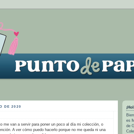
O DE 2020
¡Hol
Bien
es M
o me van a servir para poner un poco al día mi colección, o
de G
tención. A ver cómo puedo hacerlo porque no me queda ni una
Cole