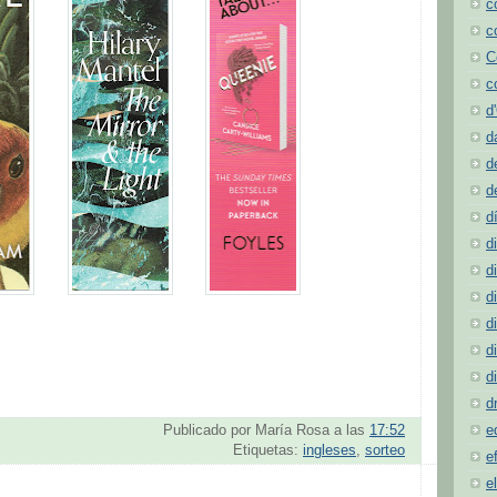
c
c
C
c
d
d
d
d
d
d
d
d
d
d
d
d
Publicado por
María Rosa
a las
17:52
e
Etiquetas:
ingleses
,
sorteo
e
e