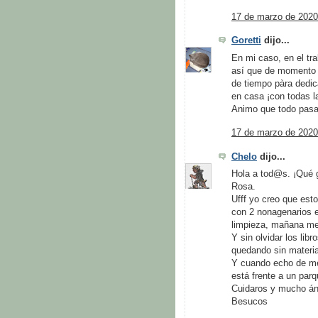
17 de marzo de 2020
Goretti
dijo...
En mi caso, en el tr
así que de momento 
de tiempo pàra dedic
en casa ¡con todas l
Animo que todo pas
17 de marzo de 2020
Chelo
dijo...
Hola a tod@s. ¡Qué g
Rosa.
Ufff yo creo que est
con 2 nonagenarios e
limpieza, mañana me 
Y sin olvidar los li
quedando sin material
Y cuando echo de meno
está frente a un parq
Cuidaros y mucho á
Besucos