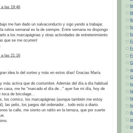
f
 a las 19:46
fi
f
abajo me han dado un salvaconducto y sigo yendo a trabajar,
f
la rutina semanal es la de siempre. Entre semana no dispongo
f
arlo a los marcapáginas y otras actividades de entretenimiento
as que se me ocurren!
F
a
F
 a las 21:16
F
G
g
ran idea lo del sorteo y más en estos días! Gracias María
G
oy más activa que de costumbre. Además del día a día habitual
h
n casa, me he "marcado el día de..." ayer fue mi día, hoy de
hi
toca de bricolage...
h
bros, los comics, los marcapáginas (aunque también me estoy
), las pelis, los juegos del ordenador... todo esto a diario.
h
s la calle, me siento un ratito en la terraza, que por suerte
i
ue.
i
nimo.
i