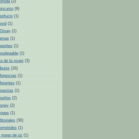
omida
(2)
oncurso
(9)
onfucio
(1)
ovid
(1)
'Orsay
(1)
amas
(1)
eportes
(1)
esplegable
(1)
ía de la mujer
(3)
ibujos
(16)
iferencias
(1)
iferentes
(1)
inastías
(1)
iseños
(2)
isney
(2)
rogas
(1)
ditoriales
(30)
femérides
(1)
l mago de oz
(1)