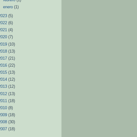
►
enero
(1)
2023
(5)
2022
(6)
2021
(4)
2020
(7)
2019
(10)
2018
(13)
2017
(21)
2016
(22)
2015
(13)
2014
(12)
2013
(12)
2012
(13)
2011
(18)
2010
(8)
2009
(18)
2008
(30)
2007
(18)