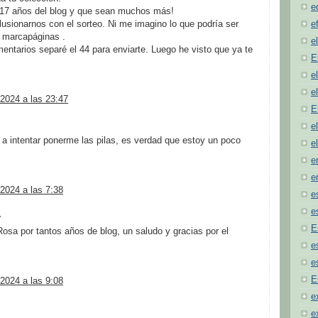
e
s 17 años del blog y que sean muchos más!
e
lusionarnos con el sorteo. Ni me imagino lo que podría ser
e marcapáginas .
e
mentarios separé el 44 para enviarte. Luego he visto que ya te
E
e
e
2024 a las 23:47
E
e
a intentar ponerme las pilas, es verdad que estoy un poco
e
e
e
2024 a las 7:38
e
e
.
E
sa por tantos años de blog, un saludo y gracias por el
e
e
E
2024 a las 9:08
e
e