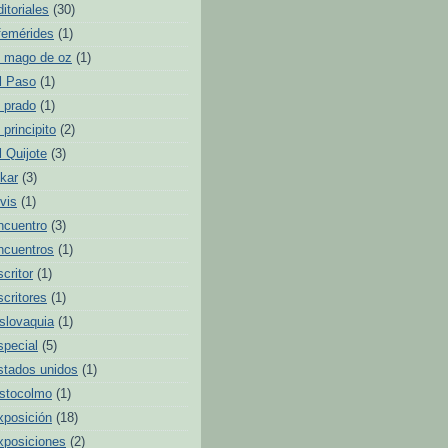
ditoriales
(30)
femérides
(1)
l mago de oz
(1)
l Paso
(1)
l prado
(1)
l principito
(2)
l Quijote
(3)
lkar
(3)
lvis
(1)
ncuentro
(3)
ncuentros
(1)
scritor
(1)
scritores
(1)
slovaquia
(1)
special
(5)
stados unidos
(1)
stocolmo
(1)
xposición
(18)
xposiciones
(2)