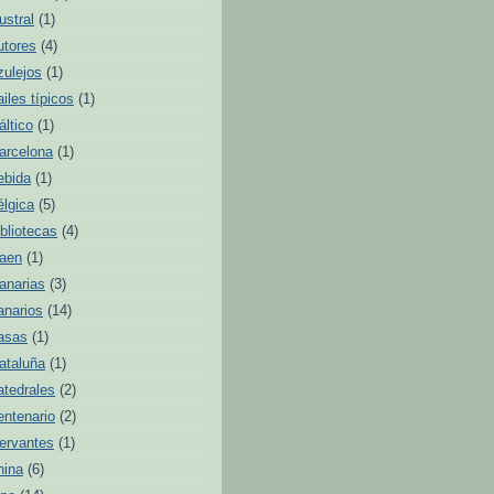
ustral
(1)
utores
(4)
zulejos
(1)
ailes típicos
(1)
áltico
(1)
arcelona
(1)
ebida
(1)
élgica
(5)
ibliotecas
(4)
aen
(1)
anarias
(3)
anarios
(14)
asas
(1)
ataluña
(1)
atedrales
(2)
entenario
(2)
ervantes
(1)
hina
(6)