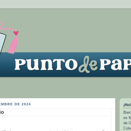
EMBRE DE 2024
¡Hol
io
Bien
es M
de G
Cole