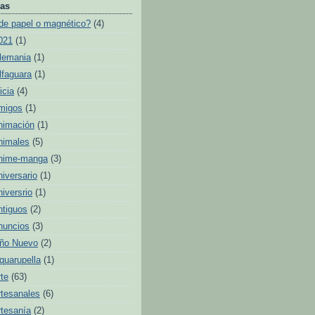
as
de papel o magnético?
(4)
021
(1)
lemania
(1)
lfaguara
(1)
icia
(4)
migos
(1)
nimación
(1)
nimales
(5)
nime-manga
(3)
niversario
(1)
niversrio
(1)
ntiguos
(2)
nuncios
(3)
ño Nuevo
(2)
quarupella
(1)
rte
(63)
rtesanales
(6)
rtesanía
(2)