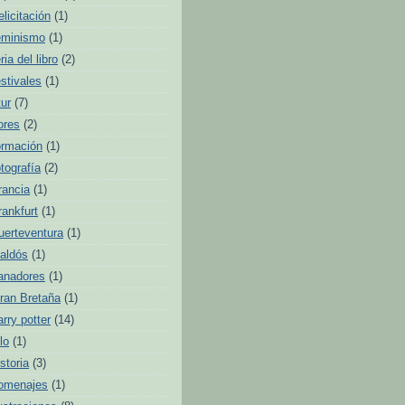
elicitación
(1)
eminismo
(1)
ria del libro
(2)
estivales
(1)
tur
(7)
lores
(2)
ormación
(1)
otografía
(2)
rancia
(1)
rankfurt
(1)
uerteventura
(1)
aldós
(1)
anadores
(1)
ran Bretaña
(1)
arry potter
(14)
lo
(1)
istoria
(3)
omenajes
(1)