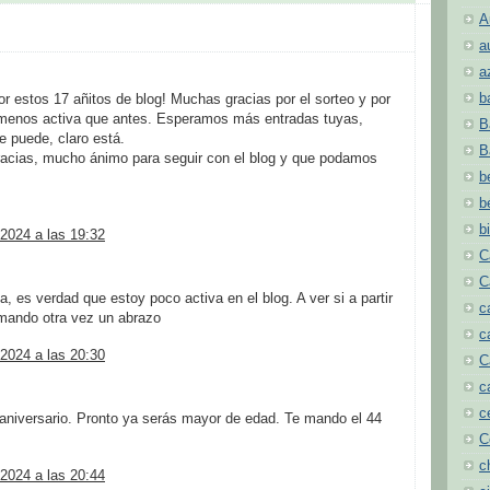
A
a
a
b
r estos 17 añitos de blog! Muchas gracias por el sorteo y por
 menos activa que antes. Esperamos más entradas tuyas,
B
 puede, claro está.
B
racias, mucho ánimo para seguir con el blog y que podamos
b
b
b
2024 a las 19:32
C
C
 es verdad que estoy poco activa en el blog. A ver si a partir
c
mando otra vez un abrazo
c
2024 a las 20:30
C
c
c
 aniversario. Pronto ya serás mayor de edad. Te mando el 44
C
c
2024 a las 20:44