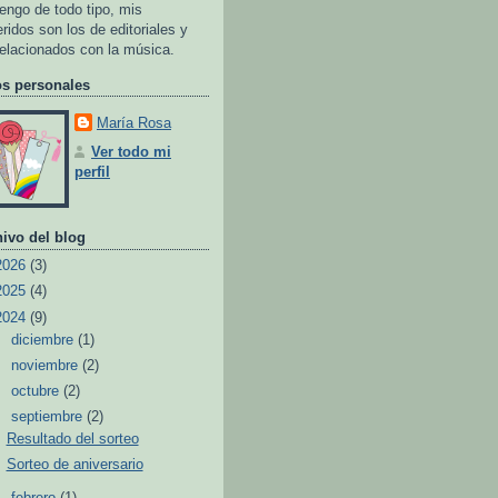
tengo de todo tipo, mis
eridos son los de editoriales y
relacionados con la música.
os personales
María Rosa
Ver todo mi
perfil
ivo del blog
2026
(3)
2025
(4)
2024
(9)
►
diciembre
(1)
►
noviembre
(2)
►
octubre
(2)
▼
septiembre
(2)
Resultado del sorteo
Sorteo de aniversario
►
febrero
(1)