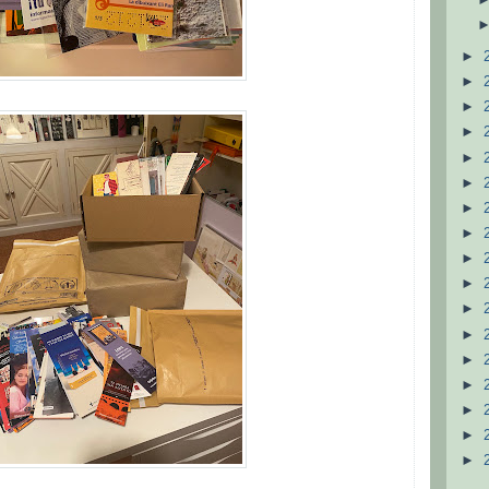
►
►
►
►
►
►
►
►
►
►
►
►
►
►
►
►
►