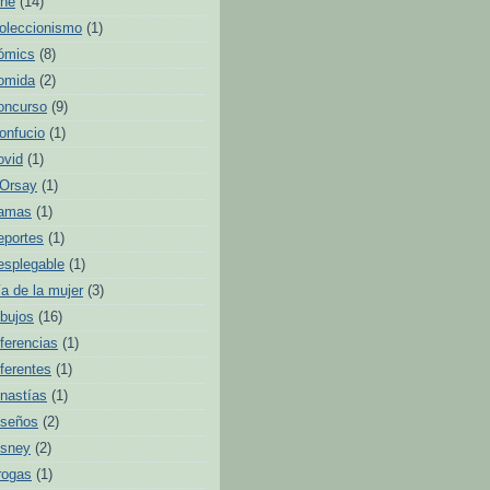
ine
(14)
oleccionismo
(1)
ómics
(8)
omida
(2)
oncurso
(9)
onfucio
(1)
ovid
(1)
'Orsay
(1)
amas
(1)
eportes
(1)
esplegable
(1)
ía de la mujer
(3)
ibujos
(16)
iferencias
(1)
iferentes
(1)
inastías
(1)
iseños
(2)
isney
(2)
rogas
(1)