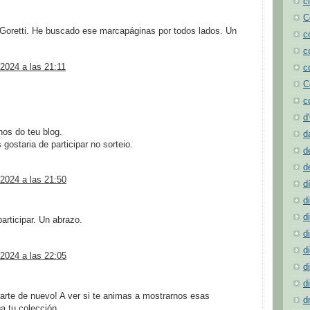
c
C
Goretti. He buscado ese marcapáginas por todos lados. Un
c
c
2024 a las 21:11
c
C
c
d
os do teu blog.
d
gostaria de participar no sorteio.
d
d
2024 a las 21:50
d
d
d
articipar. Un abrazo.
d
d
2024 a las 22:05
d
d
rarte de nuevo! A ver si te animas a mostrarnos esas
d
a tu colección.