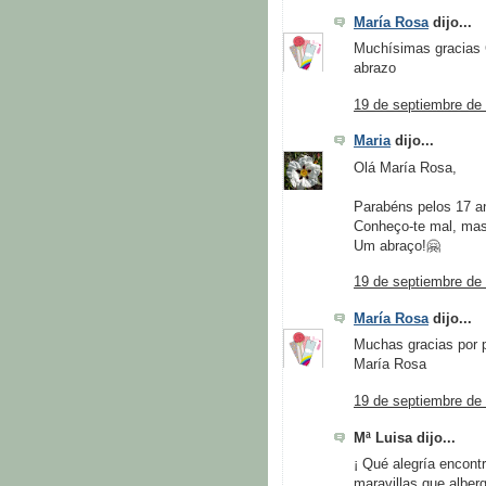
María Rosa
dijo...
Muchísimas gracias 
abrazo
19 de septiembre de 
Maria
dijo...
Olá María Rosa,
Parabéns pelos 17 an
Conheço-te mal, mas 
Um abraço!🤗
19 de septiembre de 
María Rosa
dijo...
Muchas gracias por p
María Rosa
19 de septiembre de 
Mª Luisa dijo...
¡ Qué alegría encont
maravillas que alberg