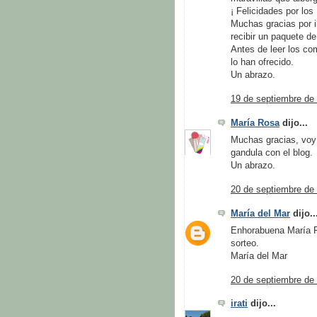
¡ Felicidades por lo
Muchas gracias por i
recibir un paquete d
Antes de leer los co
lo han ofrecido.
Un abrazo.
19 de septiembre de 
María Rosa
dijo...
Muchas gracias, voy 
gandula con el blog.
Un abrazo.
20 de septiembre de 
María del Mar
dijo..
Enhorabuena María Ro
sorteo.
María del Mar
20 de septiembre de 
irati
dijo...