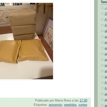
Tem
¿
2
A
A
al
a
a
a
a
a
a
a
a
A
A
a
a
Publicado por
María Rosa
a las
17:40
Etiquetas:
aniversrio
,
repetidos
,
sorteo
a