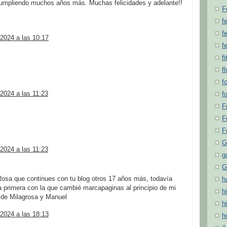
cumpliendo muchos años más. Muchas felicidades y adelante!!
F
f
fe
2024 a las 10:17
f
fi
f
f
2024 a las 11:23
f
F
F
F
G
2024 a las 11:23
g
G
osa que continues con tu blog otros 17 años más, todavía
h
la primera con la que cambié marcapaginas al principio de mi
hi
 de Milagrosa y Manuel
h
2024 a las 18:13
h