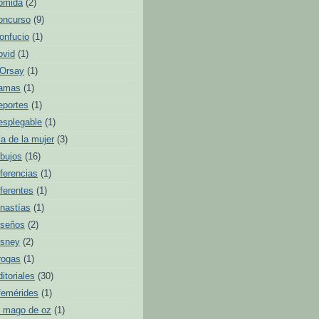
omida
(2)
oncurso
(9)
onfucio
(1)
ovid
(1)
'Orsay
(1)
amas
(1)
eportes
(1)
esplegable
(1)
ía de la mujer
(3)
ibujos
(16)
iferencias
(1)
iferentes
(1)
inastías
(1)
iseños
(2)
isney
(2)
rogas
(1)
ditoriales
(30)
femérides
(1)
l mago de oz
(1)