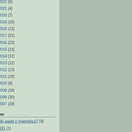
2022
(6)
2021
(4)
2020
(7)
2019
(10)
2018
(13)
2017
(21)
2016
(22)
2015
(13)
2014
(12)
2013
(12)
2012
(13)
2011
(18)
2010
(8)
2009
(18)
2008
(30)
2007
(18)
as
de papel o magnético?
(4)
021
(1)