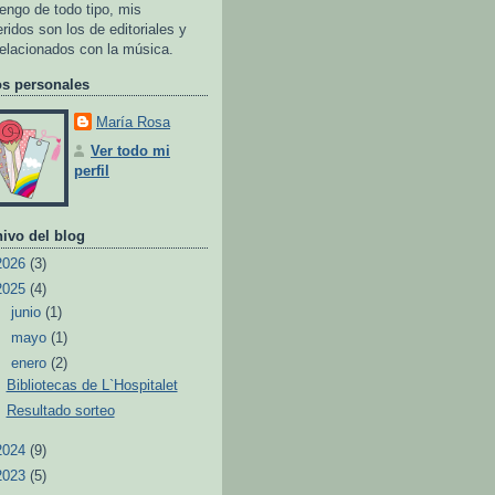
tengo de todo tipo, mis
eridos son los de editoriales y
relacionados con la música.
os personales
María Rosa
Ver todo mi
perfil
ivo del blog
2026
(3)
2025
(4)
►
junio
(1)
►
mayo
(1)
▼
enero
(2)
Bibliotecas de L`Hospitalet
Resultado sorteo
2024
(9)
2023
(5)