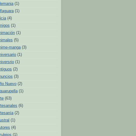
lemania
(1)
lfaguara
(1)
icia
(4)
migos
(1)
nimación
(1)
nimales
(5)
nime-manga
(3)
niversario
(1)
niversrio
(1)
ntiguos
(2)
nuncios
(3)
ño Nuevo
(2)
quarupella
(1)
rte
(63)
rtesanales
(6)
rtesanía
(2)
ustral
(1)
utores
(4)
zulejos
(1)