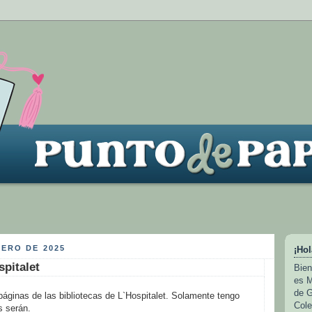
NERO DE 2025
¡Hol
spitalet
Bien
es M
de G
ginas de las bibliotecas de L`Hospitalet. Solamente tengo
Cole
s serán.