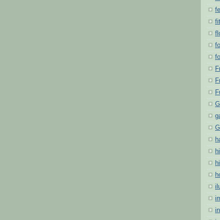
f
fi
f
f
f
F
F
F
G
g
G
h
hi
h
h
i
i
i