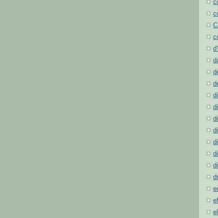
c
c
C
c
d
d
d
d
d
d
d
d
d
d
d
d
e
e
e