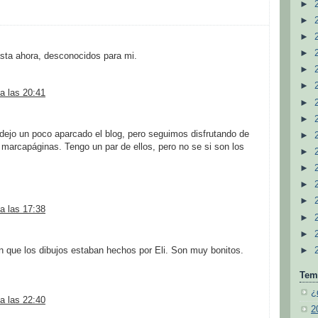
►
►
►
►
sta ahora, desconocidos para mi.
►
►
a las 20:41
►
►
ejo un poco aparcado el blog, pero seguimos disfrutando de
►
 marcapáginas. Tengo un par de ellos, pero no se si son los
►
►
►
►
a las 17:38
►
►
►
n que los dibujos estaban hechos por Eli. Son muy bonitos.
Tem
¿
a las 22:40
2