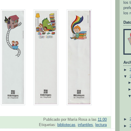
los 
pref
los 
Dat
Arch
►
▼
►
Publicado por
María Rosa
a las
11:00
Etiquetas:
bibliotecas
,
infantiles
,
lectura
►