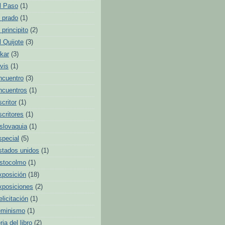
l Paso
(1)
l prado
(1)
l principito
(2)
l Quijote
(3)
lkar
(3)
lvis
(1)
ncuentro
(3)
ncuentros
(1)
scritor
(1)
scritores
(1)
slovaquia
(1)
special
(5)
stados unidos
(1)
stocolmo
(1)
xposición
(18)
xposiciones
(2)
elicitación
(1)
eminismo
(1)
ria del libro
(2)