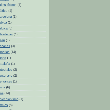
ailes típicos
(1)
áltico
(1)
arcelona
(1)
ebida
(1)
élgica
(5)
ibliotecas
(4)
aen
(1)
anarias
(3)
anarios
(14)
asas
(1)
ataluña
(1)
atedrales
(2)
entenario
(2)
ervantes
(1)
hina
(6)
ine
(14)
oleccionismo
(1)
ómics
(8)