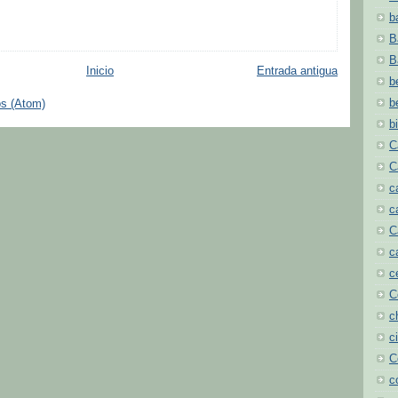
b
B
B
Inicio
Entrada antigua
b
b
os (Atom)
b
C
C
c
c
C
c
c
C
c
c
C
c