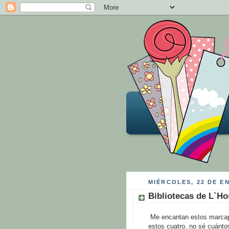
MIÉRCOLES, 22 DE E
Bibliotecas de L`Ho
Me encantan estos marcapá
estos cuatro, no sé cuánto