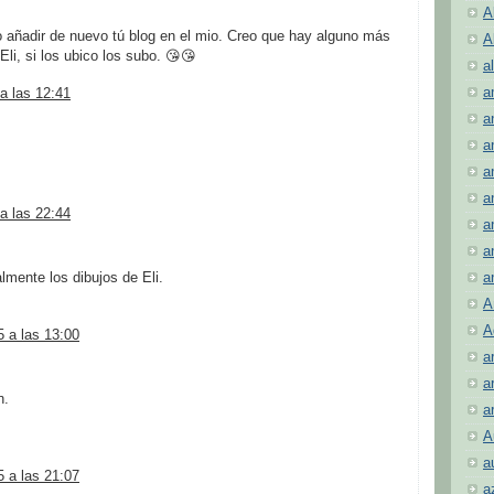
A
 añadir de nuevo tú blog en el mio. Creo que hay alguno más
A
li, si los ubico los subo. 😘😘
al
a
a las 12:41
a
a
a
a
a las 22:44
a
a
lmente los dibujos de Eli.
a
A
A
5 a las 13:00
a
a
n.
a
A
a
5 a las 21:07
a