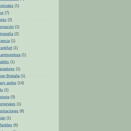
estivales
(1)
tur
(7)
lores
(2)
ormación
(1)
otografía
(2)
rancia
(1)
rankfurt
(1)
uerteventura
(1)
aldós
(1)
anadores
(1)
ran Bretaña
(1)
arry potter
(14)
lo
(1)
istoria
(3)
omenajes
(1)
lustraciones
(8)
mán
(1)
nfantiles
(6)