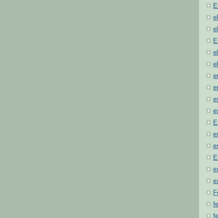
E
e
e
E
e
e
e
e
e
e
E
e
e
E
e
e
F
f
fe