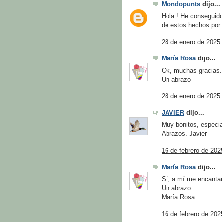
Mondopunts
dijo...
Hola ! He conseguido
de estos hechos por E
28 de enero de 2025 
María Rosa
dijo...
Ok, muchas gracias.
Un abrazo
28 de enero de 2025 
JAVIER
dijo...
Muy bonitos, especia
Abrazos. Javier
16 de febrero de 202
María Rosa
dijo...
Sí, a mí me encanta
Un abrazo.
María Rosa
16 de febrero de 202