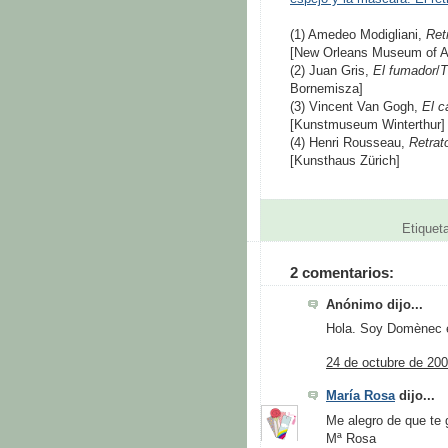
(1) Amedeo Modigliani,
Ret
[New Orleans Museum of A
(2) Juan Gris,
El fumador
/
T
Bornemisza]
(3) Vincent Van Gogh,
El c
[Kunstmuseum Winterthur]
(4) Henri Rousseau,
Retrat
[Kunsthaus Zürich]
Etiquet
2 comentarios:
Anónimo dijo...
Hola. Soy Domènec es
24 de octubre de 200
María Rosa
dijo...
Me alegro de que te 
Mª Rosa