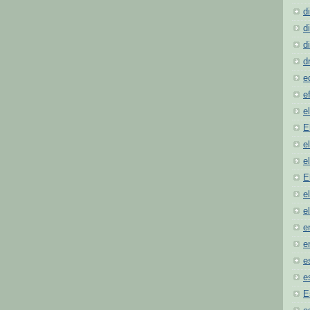
d
d
d
d
e
e
e
E
e
e
E
e
e
e
e
e
e
E