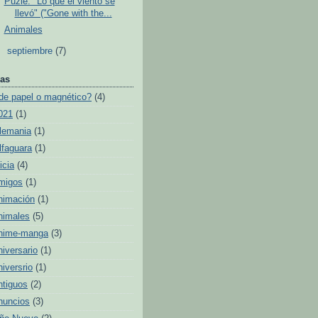
Puzle: "Lo que el viento se
llevó" ("Gone with the...
Animales
►
septiembre
(7)
as
de papel o magnético?
(4)
021
(1)
lemania
(1)
lfaguara
(1)
icia
(4)
migos
(1)
nimación
(1)
nimales
(5)
nime-manga
(3)
niversario
(1)
niversrio
(1)
ntiguos
(2)
nuncios
(3)