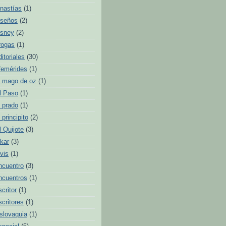
inastías
(1)
iseños
(2)
isney
(2)
rogas
(1)
ditoriales
(30)
femérides
(1)
l mago de oz
(1)
l Paso
(1)
l prado
(1)
l principito
(2)
l Quijote
(3)
lkar
(3)
lvis
(1)
ncuentro
(3)
ncuentros
(1)
scritor
(1)
scritores
(1)
slovaquia
(1)