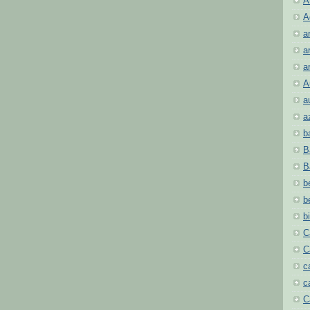
A
A
a
a
a
A
a
a
b
B
B
b
b
b
C
C
c
c
C