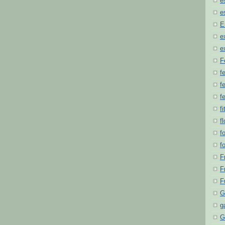
e
e
E
e
e
F
f
fe
f
fi
f
f
f
F
F
F
G
g
G