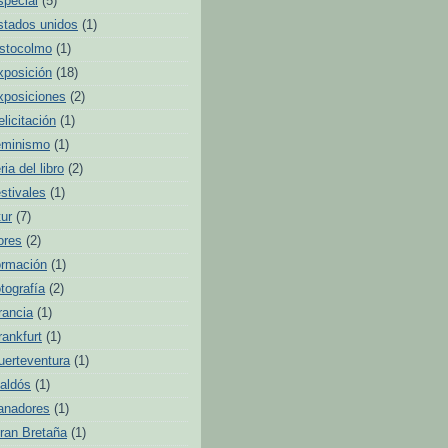
special
(5)
stados unidos
(1)
stocolmo
(1)
xposición
(18)
xposiciones
(2)
elicitación
(1)
eminismo
(1)
ria del libro
(2)
estivales
(1)
tur
(7)
lores
(2)
ormación
(1)
otografía
(2)
rancia
(1)
rankfurt
(1)
uerteventura
(1)
aldós
(1)
anadores
(1)
ran Bretaña
(1)