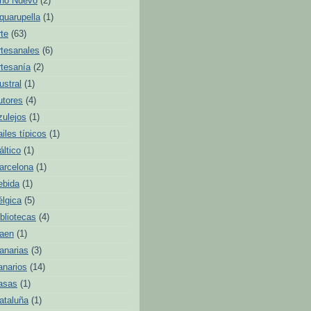
ño Nuevo
(2)
quarupella
(1)
rte
(63)
rtesanales
(6)
rtesanía
(2)
ustral
(1)
utores
(4)
zulejos
(1)
ailes típicos
(1)
áltico
(1)
arcelona
(1)
ebida
(1)
élgica
(5)
ibliotecas
(4)
aen
(1)
anarias
(3)
anarios
(14)
asas
(1)
ataluña
(1)