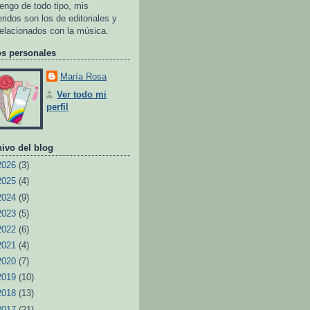
tengo de todo tipo, mis
eridos son los de editoriales y
relacionados con la música.
os personales
María Rosa
Ver todo mi
perfil
ivo del blog
2026
(3)
2025
(4)
2024
(9)
2023
(5)
2022
(6)
2021
(4)
2020
(7)
2019
(10)
2018
(13)
2017
(21)