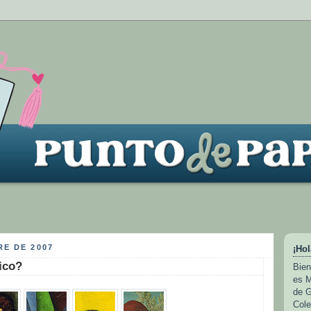
RE DE 2007
¡Hol
ico?
Bien
es M
de G
Cole