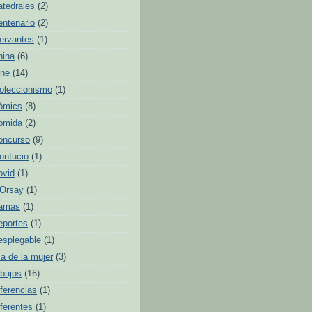
atedrales
(2)
entenario
(2)
ervantes
(1)
hina
(6)
ine
(14)
oleccionismo
(1)
ómics
(8)
omida
(2)
oncurso
(9)
onfucio
(1)
ovid
(1)
'Orsay
(1)
amas
(1)
eportes
(1)
esplegable
(1)
ía de la mujer
(3)
ibujos
(16)
iferencias
(1)
iferentes
(1)