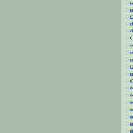
c
c
C
c
c
C
c
c
c
C
c
d
d
d
d
d
d
d
d