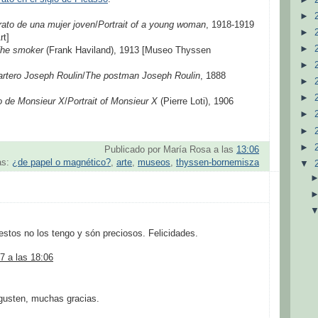
►
rato de una mujer joven
/
Portrait of a young woman
, 1918-1919
►
rt]
►
he smoker
(Frank Haviland), 1913 [Museo Thyssen
►
artero Joseph Roulin
/
The postman Joseph Roulin
, 1888
►
►
o de Monsieur X
/
Portrait of Monsieur X
(Pierre Loti), 1906
►
►
►
Publicado por
María Rosa
a las
13:06
as:
¿de papel o magnético?
,
arte
,
museos
,
thyssen-bornemisza
▼
tos no los tengo y són preciosos. Felicidades.
7 a las 18:06
gusten, muchas gracias.