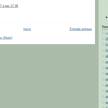
7 a las 17:35
Tem
Inicio
Entrada antigua
¿
os (Atom)
2
A
A
al
a
a
a
a
a
a
a
a