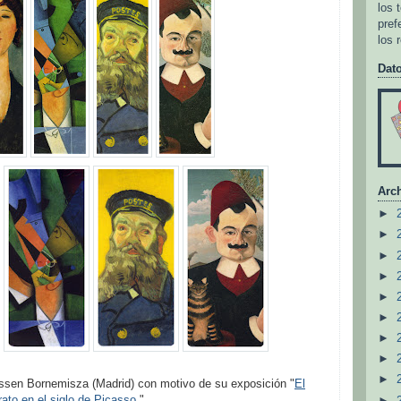
los 
pref
los 
Dat
Arch
►
►
►
►
►
►
►
►
►
ssen Bornemisza (Madrid) con motivo de su exposición "
El
rato en el siglo de Picasso
."
►