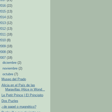
2016
(22)
2015
(13)
2014
(12)
2013
(12)
2012
(13)
2011
(18)
2010
(8)
2009
(18)
2008
(30)
2007
(18)
►
diciembre
(2)
►
noviembre
(2)
▼
octubre
(7)
Museo del Prado
Alicia en el País de las
Maravillas (Alice in Wond...
Le Petit Prince | El Principito
Dos Puzles
¿de papel o magnético?