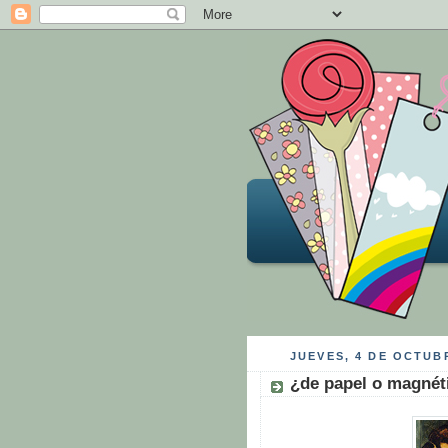
JUEVES, 4 DE OCTUB
¿de papel o magnét