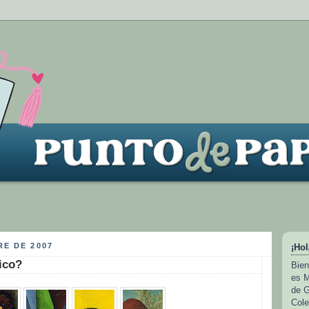
RE DE 2007
¡Hol
ico?
Bien
es M
de G
Cole