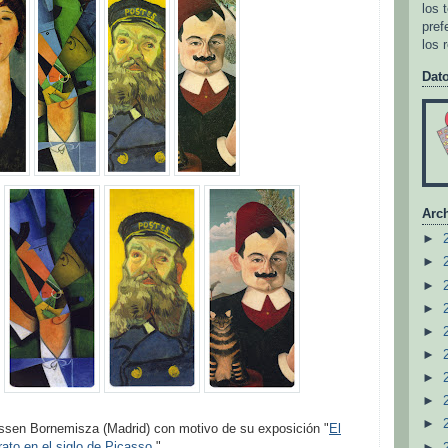
los 
pref
los 
Dat
Arch
►
►
►
►
►
►
►
►
►
ssen Bornemisza (Madrid) con motivo de su exposición "
El
rato en el siglo de Picasso
."
►