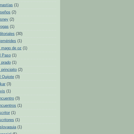
inastías
(1)
iseños
(2)
isney
(2)
rogas
(1)
ditoriales
(30)
femérides
(1)
l mago de oz
(1)
l Paso
(1)
l prado
(1)
l principito
(2)
l Quijote
(3)
lkar
(3)
lvis
(1)
ncuentro
(3)
ncuentros
(1)
scritor
(1)
scritores
(1)
slovaquia
(1)