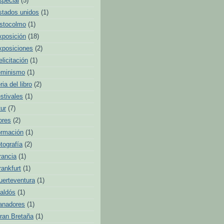
special
(5)
stados unidos
(1)
stocolmo
(1)
xposición
(18)
xposiciones
(2)
elicitación
(1)
eminismo
(1)
ria del libro
(2)
estivales
(1)
tur
(7)
lores
(2)
ormación
(1)
otografía
(2)
rancia
(1)
rankfurt
(1)
uerteventura
(1)
aldós
(1)
anadores
(1)
ran Bretaña
(1)