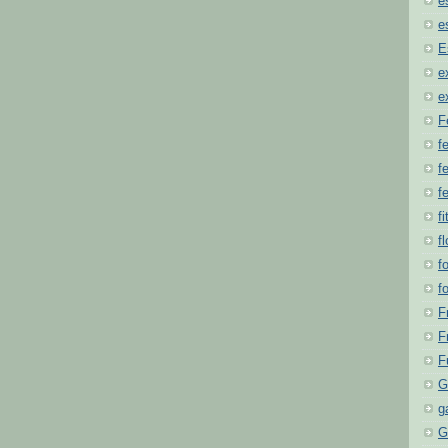
e
e
E
e
e
F
f
fe
f
fi
f
f
f
F
F
F
G
g
G