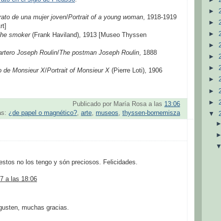
►
rato de una mujer joven
/
Portrait of a young woman
, 1918-1919
►
rt]
►
he smoker
(Frank Haviland), 1913 [Museo Thyssen
►
artero Joseph Roulin
/
The postman Joseph Roulin
, 1888
►
►
o de Monsieur X
/
Portrait of Monsieur X
(Pierre Loti), 1906
►
►
►
Publicado por
María Rosa
a las
13:06
as:
¿de papel o magnético?
,
arte
,
museos
,
thyssen-bornemisza
▼
tos no los tengo y són preciosos. Felicidades.
7 a las 18:06
gusten, muchas gracias.