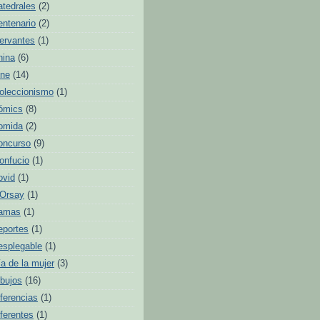
atedrales
(2)
entenario
(2)
ervantes
(1)
hina
(6)
ine
(14)
oleccionismo
(1)
ómics
(8)
omida
(2)
oncurso
(9)
onfucio
(1)
ovid
(1)
'Orsay
(1)
amas
(1)
eportes
(1)
esplegable
(1)
ía de la mujer
(3)
ibujos
(16)
iferencias
(1)
iferentes
(1)