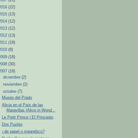
2016
(22)
2015
(13)
2014
(12)
2013
(12)
2012
(13)
2011
(18)
2010
(8)
2009
(18)
2008
(30)
2007
(18)
►
diciembre
(2)
►
noviembre
(2)
▼
octubre
(7)
Museo del Prado
Alicia en el País de las
Maravillas (Alice in Wond...
Le Petit Prince | El Principito
Dos Puzles
¿de papel o magnético?