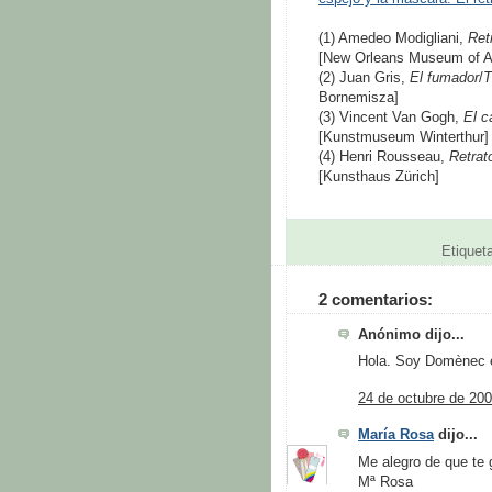
(1) Amedeo Modigliani,
Ret
[New Orleans Museum of A
(2) Juan Gris,
El fumador
/
T
Bornemisza]
(3) Vincent Van Gogh,
El c
[Kunstmuseum Winterthur]
(4) Henri Rousseau,
Retrat
[Kunsthaus Zürich]
Etiquet
2 comentarios:
Anónimo dijo...
Hola. Soy Domènec es
24 de octubre de 200
María Rosa
dijo...
Me alegro de que te 
Mª Rosa