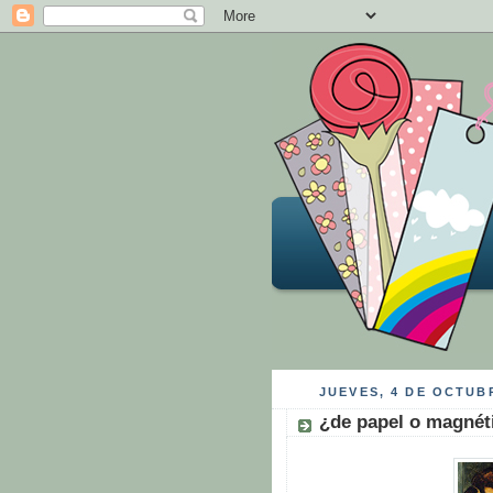
JUEVES, 4 DE OCTUB
¿de papel o magnét