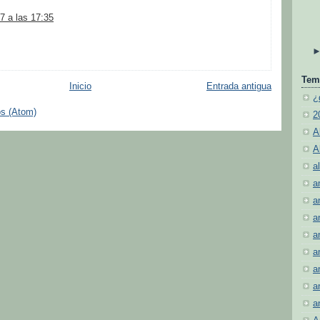
7 a las 17:35
Tem
Inicio
Entrada antigua
¿
os (Atom)
2
A
A
al
a
a
a
a
a
a
a
a