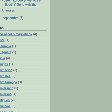
Puzle: "Lo que el viento se
llevó" ("Gone with the...
Animales
►
septiembre
(7)
as
de papel o magnético?
(4)
021
(1)
lemania
(1)
lfaguara
(1)
icia
(4)
migos
(1)
nimación
(1)
nimales
(5)
nime-manga
(3)
niversario
(1)
niversrio
(1)
ntiguos
(2)
nuncios
(3)