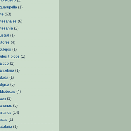
ño Nuevo
(2)
quarupella
(1)
rte
(63)
rtesanales
(6)
rtesanía
(2)
ustral
(1)
utores
(4)
zulejos
(1)
ailes típicos
(1)
áltico
(1)
arcelona
(1)
ebida
(1)
élgica
(5)
ibliotecas
(4)
aen
(1)
anarias
(3)
anarios
(14)
asas
(1)
ataluña
(1)