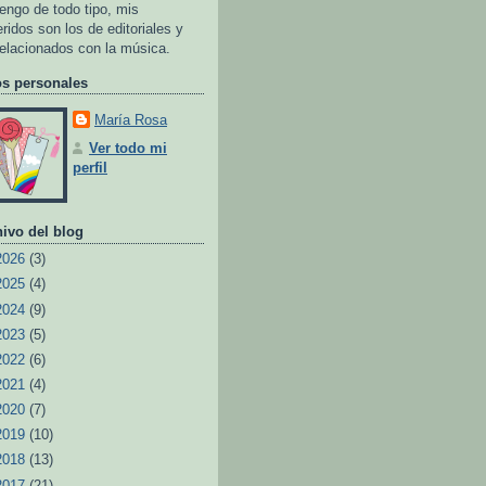
tengo de todo tipo, mis
eridos son los de editoriales y
relacionados con la música.
os personales
María Rosa
Ver todo mi
perfil
ivo del blog
2026
(3)
2025
(4)
2024
(9)
2023
(5)
2022
(6)
2021
(4)
2020
(7)
2019
(10)
2018
(13)
2017
(21)