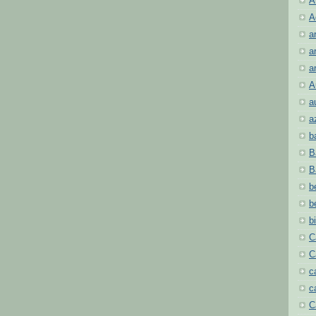
A
A
a
a
a
A
a
a
b
B
B
b
b
b
C
C
c
c
C