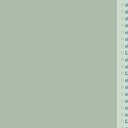
d
d
d
d
e
e
e
E
e
e
E
e
e
e
e
e
e
E