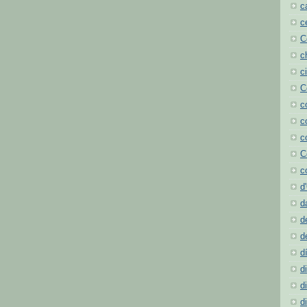
c
c
C
c
c
C
c
c
c
C
c
d
d
d
d
d
d
d
d