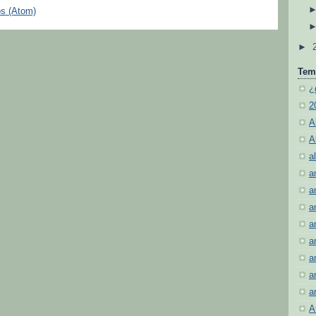
os (Atom)
►
Tem
¿
2
A
A
al
a
a
a
a
a
a
a
a
A