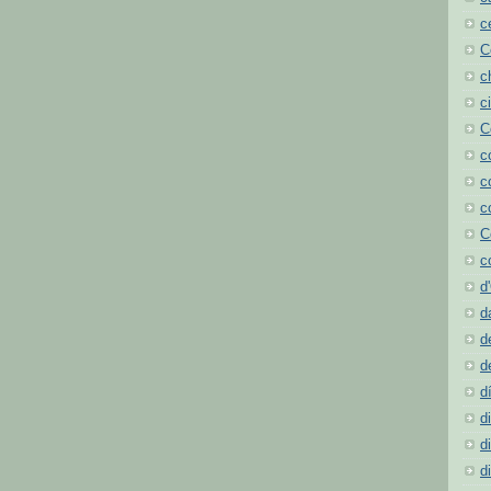
c
C
c
c
C
c
c
c
C
c
d
d
d
d
d
d
d
d