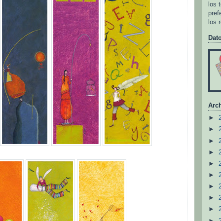
los 
pref
los 
Dat
Arch
►
►
►
►
►
►
►
►
►
►