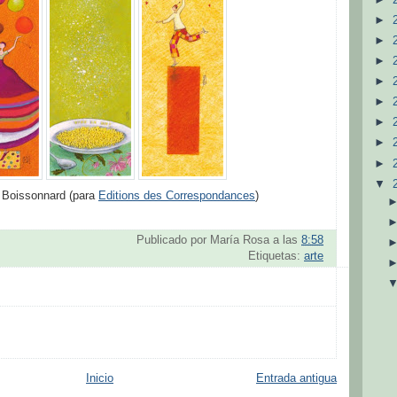
►
►
►
►
►
►
►
►
▼
e Boissonnard (para
Editions des Correspondances
)
Publicado por
María Rosa
a las
8:58
Etiquetas:
arte
Inicio
Entrada antigua