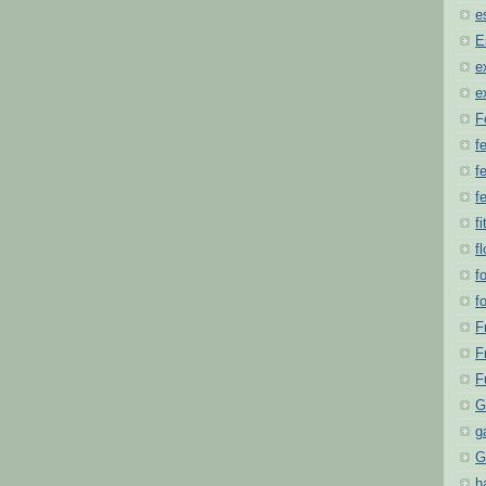
e
E
e
e
F
f
fe
f
fi
f
f
f
F
F
F
G
g
G
h