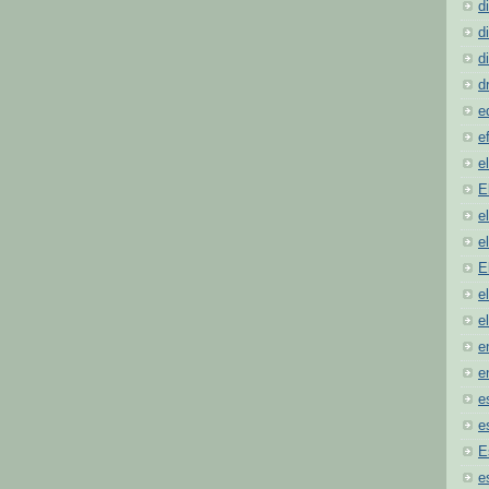
d
d
d
d
e
e
e
E
e
e
E
e
e
e
e
e
e
E
e