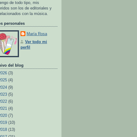
tengo de todo tipo, mis
eridos son los de editoriales y
relacionados con la música.
os personales
María Rosa
Ver todo mi
perfil
ivo del blog
2026
(3)
2025
(4)
2024
(9)
2023
(5)
2022
(6)
2021
(4)
2020
(7)
2019
(10)
2018
(13)
2017
(21)