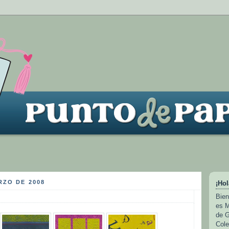
RZO DE 2008
¡Hol
Bien
es M
de G
Cole