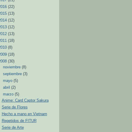
2016
(22)
2015
(13)
2014
(12)
2013
(12)
2012
(13)
2011
(18)
2010
(8)
2009
(18)
2008
(30)
►
noviembre
(8)
►
septiembre
(3)
►
mayo
(5)
►
abril
(2)
▼
marzo
(5)
Anime: Card Captor Sakura
Serie de Flores
Hecho a mano en Vietnam
Repetidos de FITUR
Serie de Arte