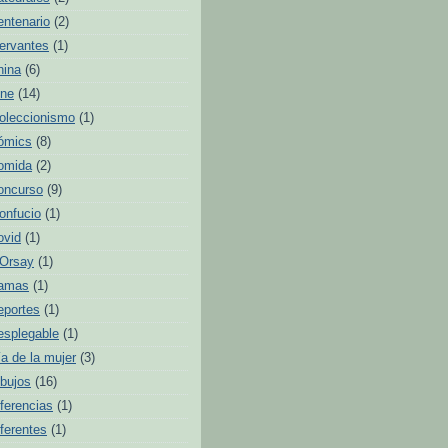
entenario
(2)
ervantes
(1)
hina
(6)
ine
(14)
oleccionismo
(1)
ómics
(8)
omida
(2)
oncurso
(9)
onfucio
(1)
ovid
(1)
'Orsay
(1)
amas
(1)
eportes
(1)
esplegable
(1)
ía de la mujer
(3)
ibujos
(16)
iferencias
(1)
iferentes
(1)