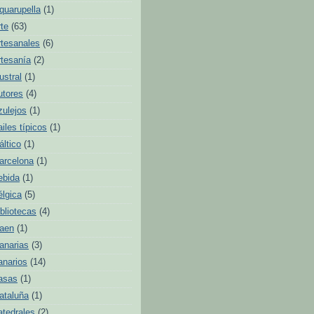
quarupella
(1)
rte
(63)
rtesanales
(6)
rtesanía
(2)
ustral
(1)
utores
(4)
zulejos
(1)
ailes típicos
(1)
áltico
(1)
arcelona
(1)
ebida
(1)
élgica
(5)
ibliotecas
(4)
aen
(1)
anarias
(3)
anarios
(14)
asas
(1)
ataluña
(1)
atedrales
(2)