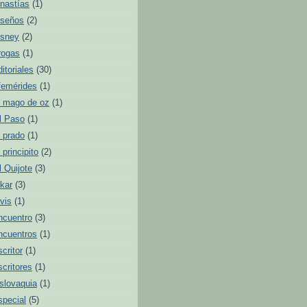
inastías
(1)
iseños
(2)
isney
(2)
rogas
(1)
ditoriales
(30)
femérides
(1)
l mago de oz
(1)
l Paso
(1)
l prado
(1)
l principito
(2)
l Quijote
(3)
lkar
(3)
lvis
(1)
ncuentro
(3)
ncuentros
(1)
scritor
(1)
scritores
(1)
slovaquia
(1)
special
(5)