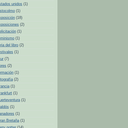
stados unidos
(1)
stocolmo
(1)
xposición
(18)
xposiciones
(2)
elicitación
(1)
eminismo
(1)
ria del libro
(2)
estivales
(1)
tur
(7)
lores
(2)
ormación
(1)
otografía
(2)
rancia
(1)
rankfurt
(1)
uerteventura
(1)
aldós
(1)
anadores
(1)
ran Bretaña
(1)
arry potter
(14)