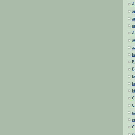
A
a
a
a
A
a
a
b
B
B
b
b
b
C
C
c
c
C
c