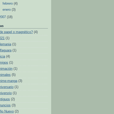
►
febrero
(4)
►
enero
(3)
2007
(18)
as
de papel o magnético?
(4)
021
(1)
lemania
(1)
lfaguara
(1)
icia
(4)
migos
(1)
nimación
(1)
nimales
(5)
nime-manga
(3)
niversario
(1)
niversrio
(1)
ntiguos
(2)
nuncios
(3)
ño Nuevo
(2)