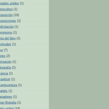
stados unidos
(1)
stocolmo
(1)
xposición
(18)
xposiciones
(2)
elicitación
(1)
eminismo
(1)
ria del libro
(2)
estivales
(1)
tur
(7)
lores
(2)
ormación
(1)
otografía
(2)
rancia
(1)
rankfurt
(1)
uerteventura
(1)
aldós
(1)
anadores
(1)
ran Bretaña
(1)
arry potter
(14)