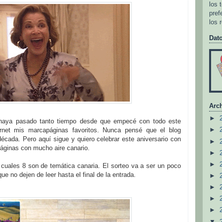
los 
pref
los 
Dat
Arch
►
haya pasado tanto tiempo desde que empecé con todo este
►
rnet mis marcapáginas favoritos. Nunca pensé que el blog
écada. Pero aquí sigue y quiero celebrar este aniversario con
►
áginas con mucho aire canario.
►
►
o cuales 8 son de temática canaria. El sorteo va a ser un poco
 que no dejen de leer hasta el final de la entrada.
►
►
►
►
▼