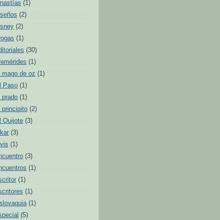
inastías
(1)
iseños
(2)
isney
(2)
rogas
(1)
ditoriales
(30)
femérides
(1)
l mago de oz
(1)
l Paso
(1)
l prado
(1)
l principito
(2)
l Quijote
(3)
lkar
(3)
lvis
(1)
ncuentro
(3)
ncuentros
(1)
scritor
(1)
scritores
(1)
slovaquia
(1)
special
(5)