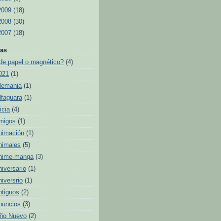
2009
(18)
2008
(30)
2007
(18)
as
de papel o magnético?
(4)
021
(1)
lemania
(1)
lfaguara
(1)
icia
(4)
migos
(1)
nimación
(1)
nimales
(5)
nime-manga
(3)
niversario
(1)
niversrio
(1)
ntiguos
(2)
nuncios
(3)
ño Nuevo
(2)