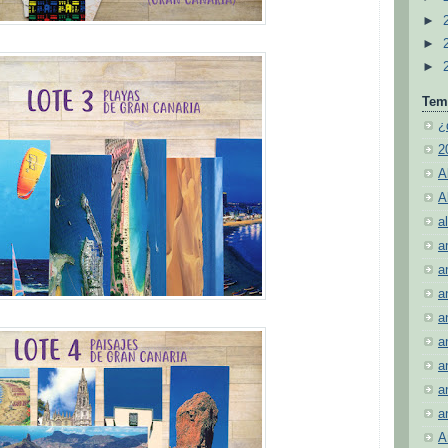
►
►
►
Tem
¿
2
A
A
al
a
a
a
a
a
a
a
a
A