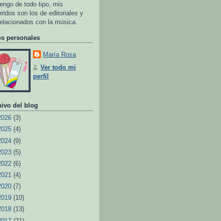
tengo de todo tipo, mis
eridos son los de editoriales y
relacionados con la música.
os personales
María Rosa
Ver todo mi
perfil
ivo del blog
2026
(3)
2025
(4)
2024
(9)
2023
(5)
2022
(6)
2021
(4)
2020
(7)
2019
(10)
2018
(13)
2017
(21)