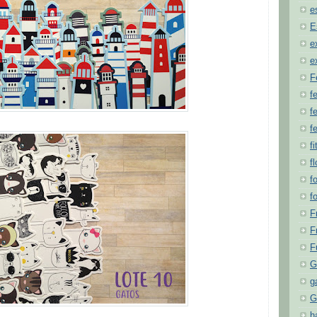
e
E
e
e
F
f
fe
f
fi
f
f
f
F
F
F
G
g
G
h