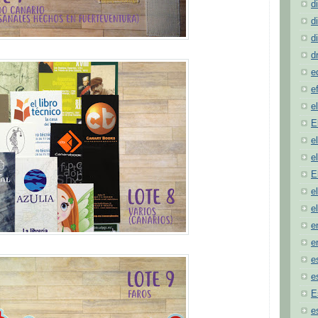
d
d
d
d
e
e
e
E
e
e
E
e
e
e
e
e
e
E
e