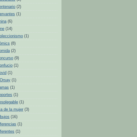
entenario
(2)
ervantes
(1)
hina
(6)
ine
(14)
oleccionismo
(1)
ómics
(8)
omida
(2)
oncurso
(9)
onfucio
(1)
ovid
(1)
'Orsay
(1)
amas
(1)
eportes
(1)
esplegable
(1)
ía de la mujer
(3)
ibujos
(16)
iferencias
(1)
iferentes
(1)