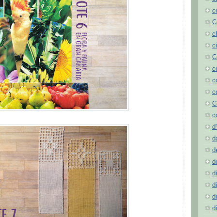
c
C
c
c
C
c
c
c
C
c
d
d
d
d
d
d
d
d