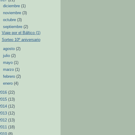
►
diciembre
(1)
►
noviembre
(3)
►
octubre
(3)
▼
septiembre
(2)
Viaje por el Báltico (1)
Sorteo 10º aniversario
►
agosto
(2)
►
julio
(2)
►
mayo
(1)
►
marzo
(1)
►
febrero
(2)
►
enero
(4)
2016
(22)
2015
(13)
2014
(12)
2013
(12)
2012
(13)
2011
(18)
2010
(8)