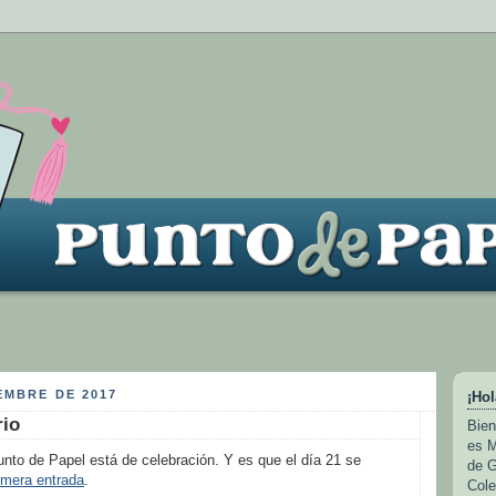
EMBRE DE 2017
¡Hol
rio
Bien
es M
to de Papel está de celebración. Y es que el día 21 se
de G
rimera entrada
.
Cole