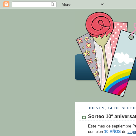
JUEVES, 14 DE SEPTI
Sorteo 10º aniversa
Este mes de septiembre Pun
cumplen
10 AÑOS
de
la p