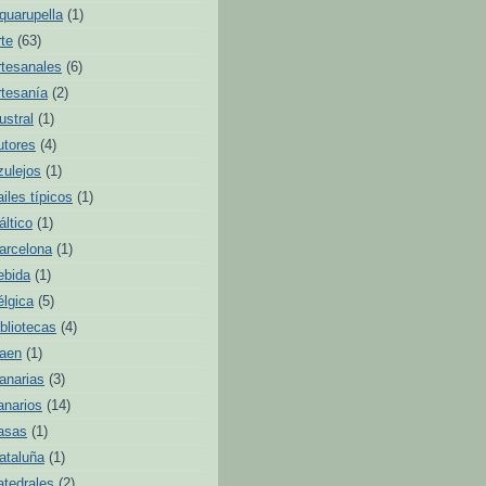
quarupella
(1)
rte
(63)
rtesanales
(6)
rtesanía
(2)
ustral
(1)
utores
(4)
zulejos
(1)
ailes típicos
(1)
áltico
(1)
arcelona
(1)
ebida
(1)
élgica
(5)
ibliotecas
(4)
aen
(1)
anarias
(3)
anarios
(14)
asas
(1)
ataluña
(1)
atedrales
(2)