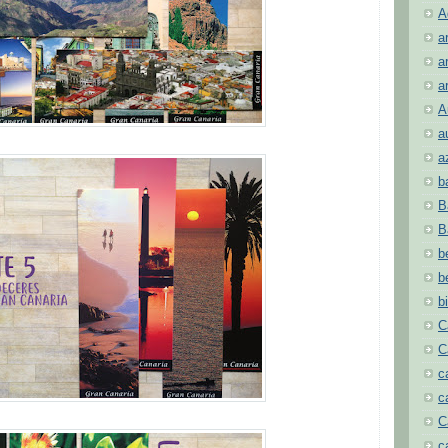
A
a
a
a
A
a
a
b
B
B
b
b
b
C
C
c
c
C
c