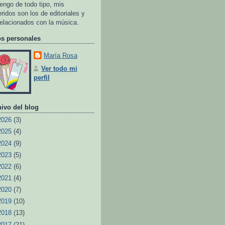
tengo de todo tipo, mis
eridos son los de editoriales y
relacionados con la música.
os personales
María Rosa
Ver todo mi
perfil
ivo del blog
2026
(3)
2025
(4)
2024
(9)
2023
(5)
2022
(6)
2021
(4)
2020
(7)
2019
(10)
2018
(13)
2017
(21)