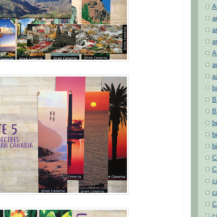
A
a
a
a
A
a
a
b
B
B
b
b
b
C
C
c
c
C
c