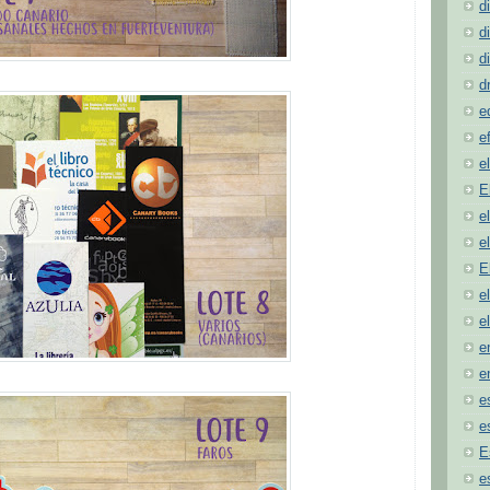
d
d
d
d
e
e
e
E
e
e
E
e
e
e
e
e
e
E
e