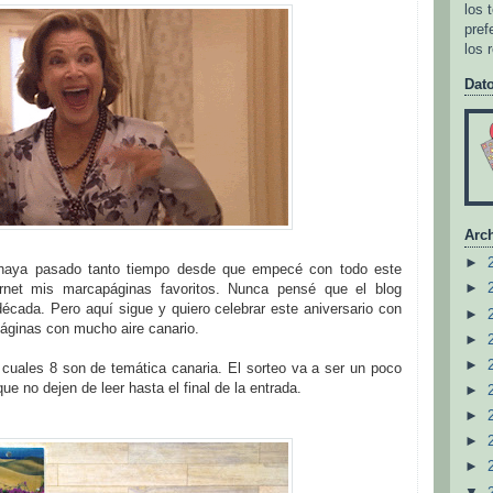
los 
pref
los 
Dat
Arch
►
haya pasado tanto tiempo desde que empecé con todo este
►
rnet mis marcapáginas favoritos. Nunca pensé que el blog
écada. Pero aquí sigue y quiero celebrar este aniversario con
►
áginas con mucho aire canario.
►
►
o cuales 8 son de temática canaria. El sorteo va a ser un poco
 que no dejen de leer hasta el final de la entrada.
►
►
►
►
▼