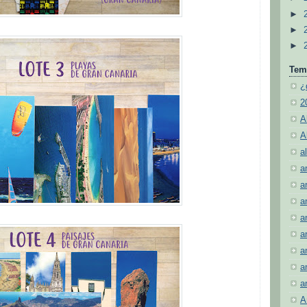
►
►
►
Tem
¿
2
A
A
al
a
a
a
a
a
a
a
a
A