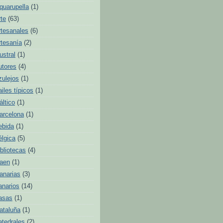
quarupella
(1)
rte
(63)
rtesanales
(6)
rtesanía
(2)
ustral
(1)
utores
(4)
zulejos
(1)
ailes típicos
(1)
áltico
(1)
arcelona
(1)
ebida
(1)
élgica
(5)
ibliotecas
(4)
aen
(1)
anarias
(3)
anarios
(14)
asas
(1)
ataluña
(1)
atedrales
(2)