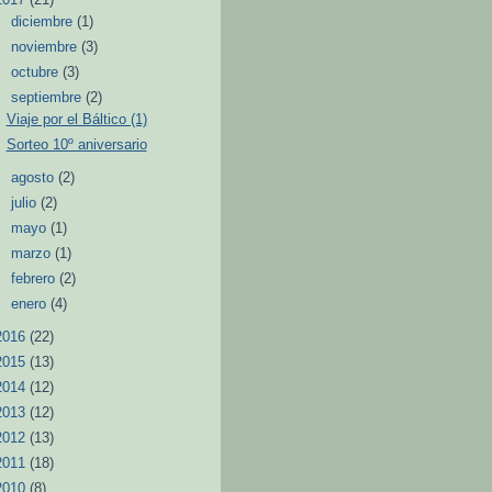
►
diciembre
(1)
►
noviembre
(3)
►
octubre
(3)
▼
septiembre
(2)
Viaje por el Báltico (1)
Sorteo 10º aniversario
►
agosto
(2)
►
julio
(2)
►
mayo
(1)
►
marzo
(1)
►
febrero
(2)
►
enero
(4)
2016
(22)
2015
(13)
2014
(12)
2013
(12)
2012
(13)
2011
(18)
2010
(8)