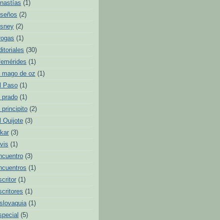
inastías
(1)
iseños
(2)
isney
(2)
rogas
(1)
ditoriales
(30)
femérides
(1)
l mago de oz
(1)
l Paso
(1)
l prado
(1)
l principito
(2)
l Quijote
(3)
lkar
(3)
lvis
(1)
ncuentro
(3)
ncuentros
(1)
scritor
(1)
scritores
(1)
slovaquia
(1)
special
(5)