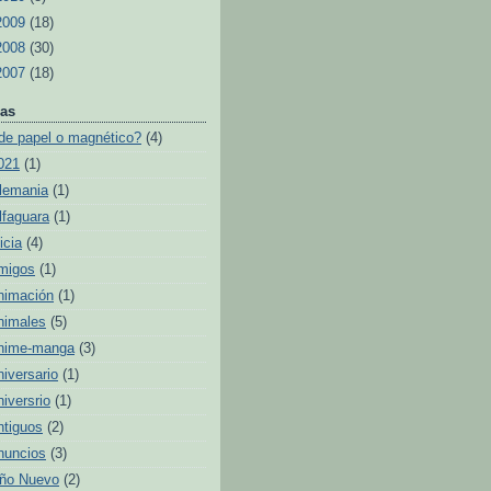
2009
(18)
2008
(30)
2007
(18)
as
de papel o magnético?
(4)
021
(1)
lemania
(1)
lfaguara
(1)
icia
(4)
migos
(1)
nimación
(1)
nimales
(5)
nime-manga
(3)
niversario
(1)
niversrio
(1)
ntiguos
(2)
nuncios
(3)
ño Nuevo
(2)