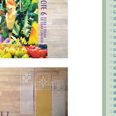
c
C
c
c
C
c
c
c
C
c
d
d
d
d
d
d
d
d