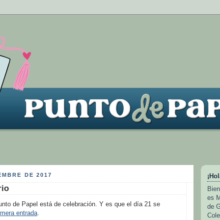
EMBRE DE 2017
¡Hol
rio
Bien
es M
to de Papel está de celebración. Y es que el día 21 se
de G
rimera entrada
.
Cole