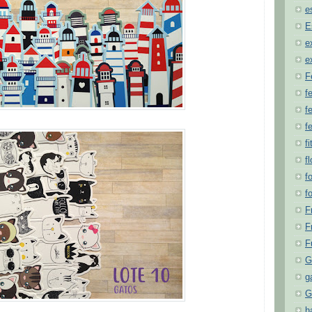
e
E
e
e
F
f
fe
f
fi
f
f
f
F
F
F
G
g
G
h