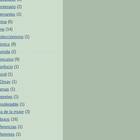
entenario
(2)
ervantes
(1)
hina
(6)
ine
(14)
oleccionismo
(1)
ómics
(8)
omida
(2)
oncurso
(9)
onfucio
(1)
ovid
(1)
'Orsay
(1)
amas
(1)
eportes
(1)
esplegable
(1)
ía de la mujer
(3)
ibujos
(16)
iferencias
(1)
iferentes
(1)