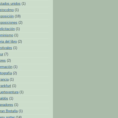
stados unidos
(1)
stocolmo
(1)
xposición
(18)
xposiciones
(2)
elicitación
(1)
eminismo
(1)
ria del libro
(2)
estivales
(1)
tur
(7)
lores
(2)
ormación
(1)
otografía
(2)
rancia
(1)
rankfurt
(1)
uerteventura
(1)
aldós
(1)
anadores
(1)
ran Bretaña
(1)
arry potter
(14)