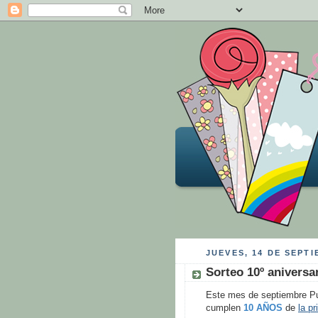
JUEVES, 14 DE SEPTI
Sorteo 10º aniversa
Este mes de septiembre Pun
cumplen
10 AÑOS
de
la p