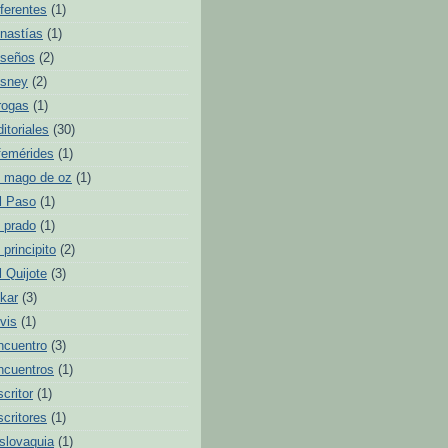
iferentes
(1)
inastías
(1)
iseños
(2)
isney
(2)
rogas
(1)
ditoriales
(30)
femérides
(1)
l mago de oz
(1)
l Paso
(1)
l prado
(1)
l principito
(2)
l Quijote
(3)
lkar
(3)
lvis
(1)
ncuentro
(3)
ncuentros
(1)
scritor
(1)
scritores
(1)
slovaquia
(1)