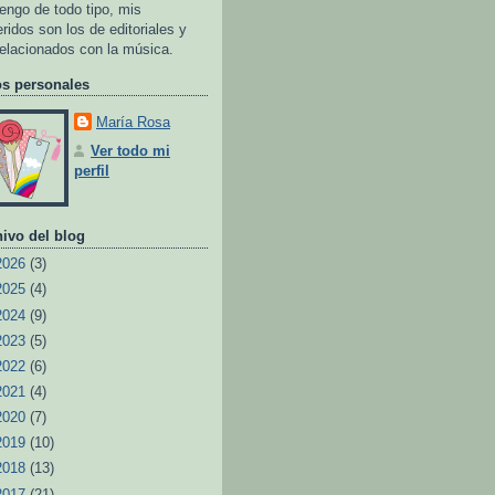
tengo de todo tipo, mis
eridos son los de editoriales y
relacionados con la música.
os personales
María Rosa
Ver todo mi
perfil
ivo del blog
2026
(3)
2025
(4)
2024
(9)
2023
(5)
2022
(6)
2021
(4)
2020
(7)
2019
(10)
2018
(13)
2017
(21)