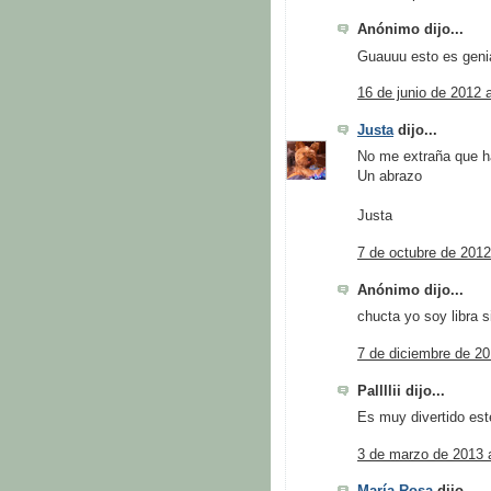
Anónimo dijo...
Guauuu esto es geni
16 de junio de 2012 
Justa
dijo...
No me extraña que ha
Un abrazo
Justa
7 de octubre de 2012
Anónimo dijo...
chucta yo soy libra 
7 de diciembre de 20
Pallllii dijo...
Es muy divertido est
3 de marzo de 2013 a