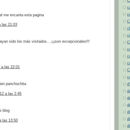
C
c
c
al me encanta esta pagina
C
a las 21:03
c
c
yan sido los más visitados....¡¡¡son excepcionales!!!
C
c
c
c
 a las 22:01
C
c
sien panchochita
d
d
12 a las 2:45
d
d
e blog
d
d
 las 13:50
d