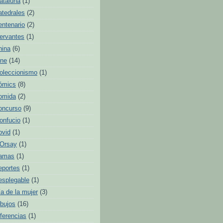
ataluña
(1)
atedrales
(2)
entenario
(2)
ervantes
(1)
hina
(6)
ine
(14)
oleccionismo
(1)
ómics
(8)
omida
(2)
oncurso
(9)
onfucio
(1)
ovid
(1)
'Orsay
(1)
amas
(1)
eportes
(1)
esplegable
(1)
ía de la mujer
(3)
ibujos
(16)
iferencias
(1)