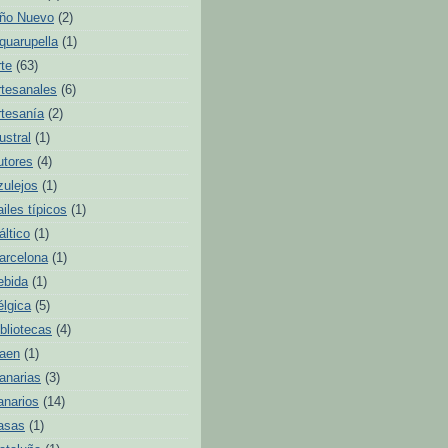
ño Nuevo
(2)
quarupella
(1)
rte
(63)
rtesanales
(6)
rtesanía
(2)
ustral
(1)
utores
(4)
zulejos
(1)
ailes típicos
(1)
áltico
(1)
arcelona
(1)
ebida
(1)
élgica
(5)
ibliotecas
(4)
aen
(1)
anarias
(3)
anarios
(14)
asas
(1)