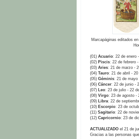
Marcapáginas editados en 
Hou
(01)
Acuario
: 22 de enero 
(02)
Piscis
: 22 de febrero 
(03)
Aries
: 21 de marzo - 2
(04)
Tauro
: 21 de abril - 2
(05)
Géminis
: 21 de mayo 
(06)
Cáncer
: 22 de junio - 
(07)
Leo
: 23 de julio - 22 
(08)
Virgo
: 23 de agosto -
(09)
Libra
: 22 de septiembr
(10)
Escorpio
: 23 de octu
(11)
Sagitario
: 22 de novi
(12)
Capricornio
: 23 de di
ACTUALIZADO
el 21 de ju
Gracias a las personas que