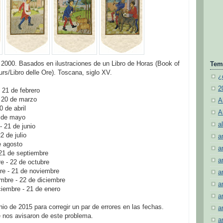
2000. Basados en ilustraciones de un Libro de Horas (Book of
Tem
rs/Libro delle Ore). Toscana, siglo XV.
¿
2
- 21 de febrero
- 20 de marzo
A
0 de abril
A
0 de mayo
al
- 21 de junio
22 de julio
a
de agosto
a
 21 de septiembre
a
e - 22 de octubre
bre - 21 de noviembre
a
embre - 22 de diciembre
a
ciembre - 21 de enero
a
nio de 2015 para corregir un par de errores en las fechas.
a
 nos avisaron de este problema.
a