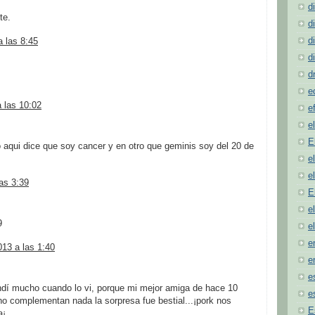
d
te.
d
d
 las 8:45
d
d
e
a las 10:02
e
e
E
 aqui dice que soy cancer y en otro que geminis soy del 20 de
e
e
las 3:39
E
e
9
e
e
13 a las 1:40
e
e
ndí mucho cuando lo vi, porque mi mejor amiga de hace 10
e
o complementan nada la sorpresa fue bestial...¡pork nos
E
a¡