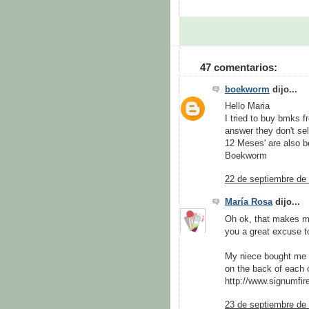
47 comentarios:
boekworm
dijo...
Hello Maria
I tried to buy bmks 
answer they don't sel
12 Meses' are also be
Boekworm
22 de septiembre de 
María Rosa
dijo...
Oh ok, that makes mor
you a great excuse to 
My niece bought me t
on the back of each 
http://www.signumfire
23 de septiembre de 