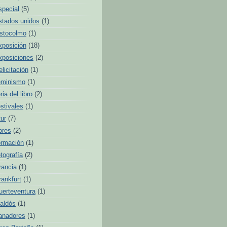
special
(5)
stados unidos
(1)
stocolmo
(1)
xposición
(18)
xposiciones
(2)
elicitación
(1)
eminismo
(1)
ria del libro
(2)
estivales
(1)
tur
(7)
lores
(2)
ormación
(1)
otografía
(2)
rancia
(1)
rankfurt
(1)
uerteventura
(1)
aldós
(1)
anadores
(1)