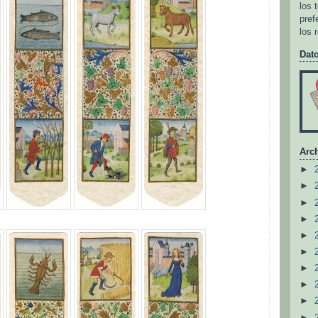
los 
pref
los 
Dat
Arch
►
►
►
►
►
►
►
►
►
►