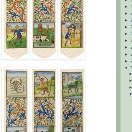
►
►
►
►
►
►
►
►
►
▼