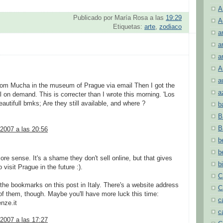
A
Publicado por
María Rosa
a las
19:29
A
Etiquetas:
arte
,
zodiaco
a
a
a
A
a
from Mucha in the museum of Prague via email Then I got the
a
l on demand. This is correcter than I wrote this morning. 'Los
autifull bmks; Are they still available, and where ?
b
B
B
2007 a las 20:56
b
b
e sense. It's a shame they don't sell online, but that gives
b
visit Prague in the future :).
C
he bookmarks on this post in Italy. There's a website address
C
of them, though. Maybe you'll have more luck this time:
c
nze.it
c
2007 a las 17:27