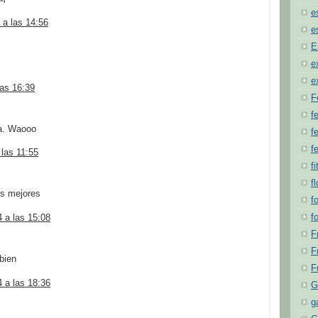
e
 a las 14:56
e
E
e
e
las 16:39
F
f
na. Waooo
fe
f
 las 11:55
fi
f
os mejores
f
f
 a las 15:08
F
F
bien
F
 a las 18:36
G
g