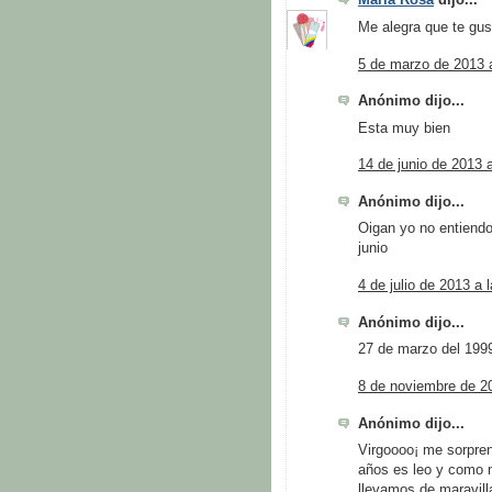
María Rosa
dijo...
Me alegra que te gus
5 de marzo de 2013 a
Anónimo dijo...
Esta muy bien
14 de junio de 2013 
Anónimo dijo...
Oigan yo no entiendo
junio
4 de julio de 2013 a 
Anónimo dijo...
27 de marzo del 199
8 de noviembre de 20
Anónimo dijo...
Virgoooo¡ me sorpre
años es leo y como n
llevamos de maravill