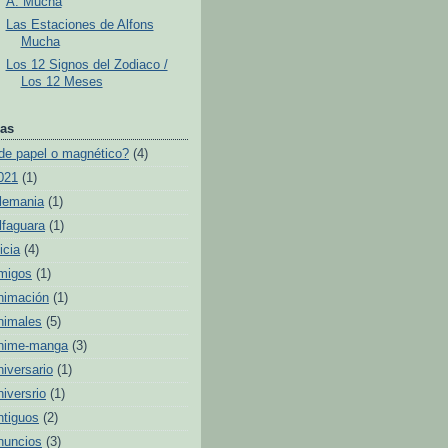
A. Mucha
Las Estaciones de Alfons
Mucha
Los 12 Signos del Zodiaco /
Los 12 Meses
as
de papel o magnético?
(4)
021
(1)
lemania
(1)
lfaguara
(1)
icia
(4)
migos
(1)
nimación
(1)
nimales
(5)
nime-manga
(3)
niversario
(1)
niversrio
(1)
ntiguos
(2)
nuncios
(3)