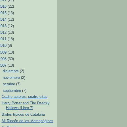
2016
(22)
2015
(13)
2014
(12)
2013
(12)
2012
(13)
2011
(18)
2010
(8)
2009
(18)
2008
(30)
2007
(18)
►
diciembre
(2)
►
noviembre
(2)
►
octubre
(7)
▼
septiembre
(7)
Cuatro autores, cuatro citas
Harry Potter and The Deathly
Hallows (Libro 7)
Bailes típicos de Cataluña
Mi Rincón de los Marcapáginas