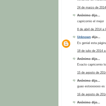
24 de marzo de 2014
Anónimo dijo...
capricornio el mejor
8 de abril de 2014 a 
Unknown
dijo...
Es genial esta pági
18 de julio de 2014 a
Anónimo dijo...
Exacto capricornio l
15 de agosto de 2014
Anónimo dijo...
guao estooooooo es 
16 de agosto de 2014
Anónimo dijo...