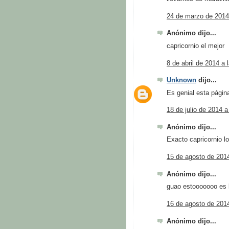
24 de marzo de 2014
Anónimo dijo...
capricornio el mejor
8 de abril de 2014 a 
Unknown
dijo...
Es genial esta pági
18 de julio de 2014 a
Anónimo dijo...
Exacto capricornio l
15 de agosto de 2014
Anónimo dijo...
guao estooooooo es 
16 de agosto de 2014
Anónimo dijo...