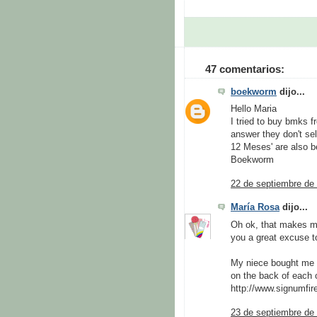
47 comentarios:
boekworm
dijo...
Hello Maria
I tried to buy bmks 
answer they don't sel
12 Meses' are also be
Boekworm
22 de septiembre de 
María Rosa
dijo...
Oh ok, that makes mor
you a great excuse to 
My niece bought me t
on the back of each 
http://www.signumfire
23 de septiembre de 