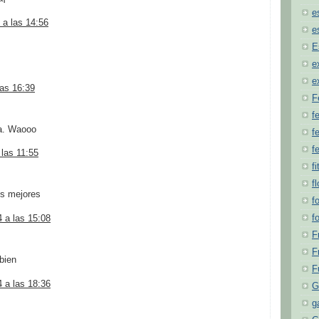
e
 a las 14:56
e
E
e
e
las 16:39
F
f
na. Waooo
fe
f
 las 11:55
fi
f
os mejores
f
f
 a las 15:08
F
F
bien
F
 a las 18:36
G
g