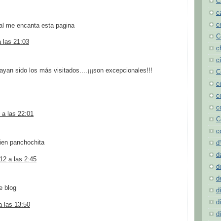
C
c
c
al me encanta esta pagina
C
a las 21:03
c
c
yan sido los más visitados....¡¡¡son excepcionales!!!
C
c
c
c
 a las 22:01
C
c
sien panchochita
d
d
12 a las 2:45
d
d
e blog
d
d
 las 13:50
d