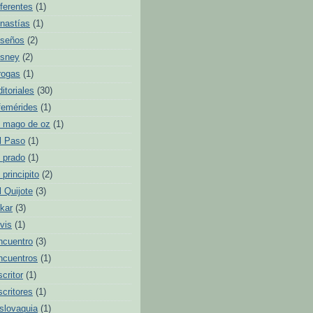
iferentes
(1)
inastías
(1)
iseños
(2)
isney
(2)
rogas
(1)
ditoriales
(30)
femérides
(1)
l mago de oz
(1)
l Paso
(1)
l prado
(1)
l principito
(2)
l Quijote
(3)
lkar
(3)
lvis
(1)
ncuentro
(3)
ncuentros
(1)
scritor
(1)
scritores
(1)
slovaquia
(1)