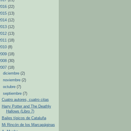
2016
(22)
2015
(13)
2014
(12)
2013
(12)
2012
(13)
2011
(18)
2010
(8)
2009
(18)
2008
(30)
2007
(18)
►
diciembre
(2)
►
noviembre
(2)
►
octubre
(7)
▼
septiembre
(7)
Cuatro autores, cuatro citas
Harry Potter and The Deathly
Hallows (Libro 7)
Bailes típicos de Cataluña
Mi Rincón de los Marcapáginas