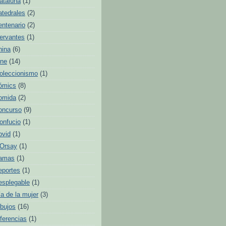
ataluña
(1)
atedrales
(2)
entenario
(2)
ervantes
(1)
hina
(6)
ine
(14)
oleccionismo
(1)
ómics
(8)
omida
(2)
oncurso
(9)
onfucio
(1)
ovid
(1)
'Orsay
(1)
amas
(1)
eportes
(1)
esplegable
(1)
ía de la mujer
(3)
ibujos
(16)
iferencias
(1)