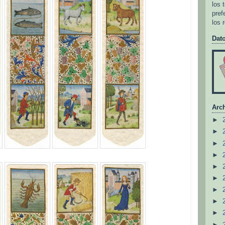
los 
pref
los 
Dat
Arch
►
►
►
►
►
►
►
►
►
►