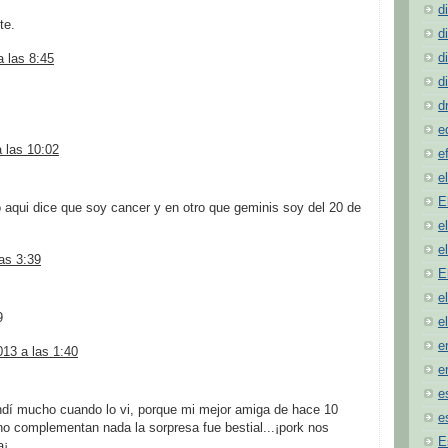
d
te.
d
d
 las 8:45
d
d
e
a las 10:02
e
e
E
 aqui dice que soy cancer y en otro que geminis soy del 20 de
e
e
las 3:39
E
e
9
e
e
13 a las 1:40
e
e
ndí mucho cuando lo vi, porque mi mejor amiga de hace 10
e
o complementan nada la sorpresa fue bestial...¡pork nos
E
a¡