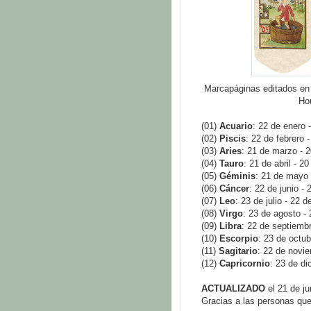
Marcapáginas editados en 
Hou
(01)
Acuario
: 22 de enero 
(02)
Piscis
: 22 de febrero 
(03)
Aries
: 21 de marzo - 2
(04)
Tauro
: 21 de abril - 2
(05)
Géminis
: 21 de mayo 
(06)
Cáncer
: 22 de junio - 
(07)
Leo
: 23 de julio - 22 
(08)
Virgo
: 23 de agosto -
(09)
Libra
: 22 de septiembr
(10)
Escorpio
: 23 de octu
(11)
Sagitario
: 22 de novi
(12)
Capricornio
: 23 de di
ACTUALIZADO
el 21 de ju
Gracias a las personas que