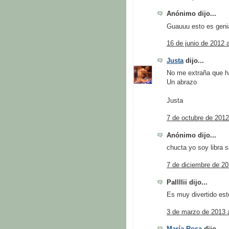
Anónimo dijo...
Guauuu esto es geni
16 de junio de 2012 
Justa
dijo...
No me extraña que ha
Un abrazo
Justa
7 de octubre de 2012
Anónimo dijo...
chucta yo soy libra 
7 de diciembre de 20
Pallllii dijo...
Es muy divertido est
3 de marzo de 2013 a