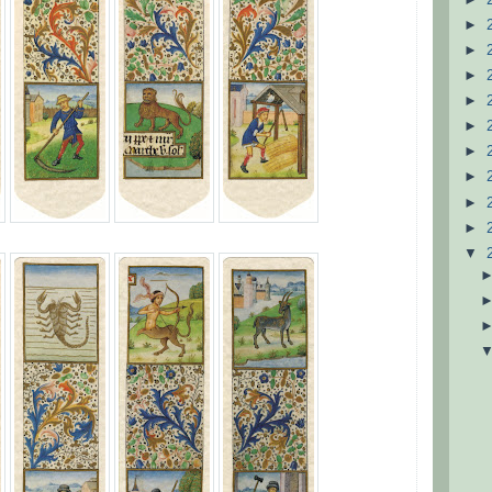
►
►
►
►
►
►
►
►
►
▼