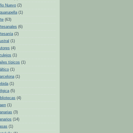
ño Nuevo
(2)
quarupella
(1)
rte
(63)
rtesanales
(6)
rtesanía
(2)
ustral
(1)
utores
(4)
zulejos
(1)
ailes típicos
(1)
áltico
(1)
arcelona
(1)
ebida
(1)
élgica
(5)
ibliotecas
(4)
aen
(1)
anarias
(3)
anarios
(14)
asas
(1)