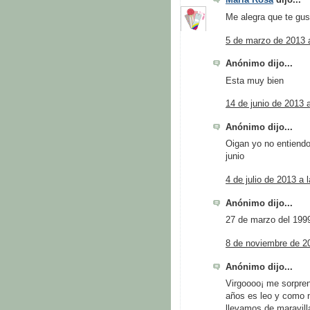
María Rosa
dijo...
Me alegra que te gus
5 de marzo de 2013 a
Anónimo dijo...
Esta muy bien
14 de junio de 2013 
Anónimo dijo...
Oigan yo no entiendo
junio
4 de julio de 2013 a 
Anónimo dijo...
27 de marzo del 199
8 de noviembre de 20
Anónimo dijo...
Virgoooo¡ me sorpre
años es leo y como n
llevamos de maravill