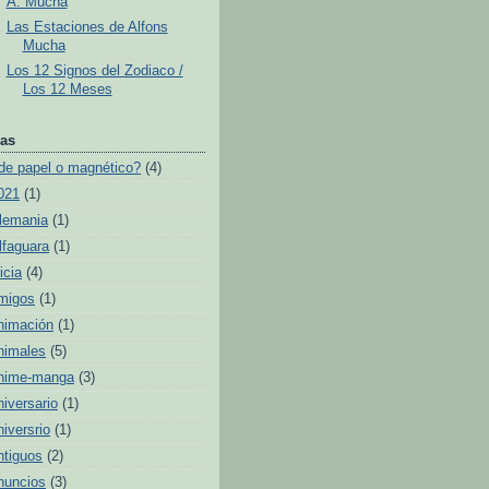
A. Mucha
Las Estaciones de Alfons
Mucha
Los 12 Signos del Zodiaco /
Los 12 Meses
as
de papel o magnético?
(4)
021
(1)
lemania
(1)
lfaguara
(1)
icia
(4)
migos
(1)
nimación
(1)
nimales
(5)
nime-manga
(3)
niversario
(1)
niversrio
(1)
ntiguos
(2)
nuncios
(3)