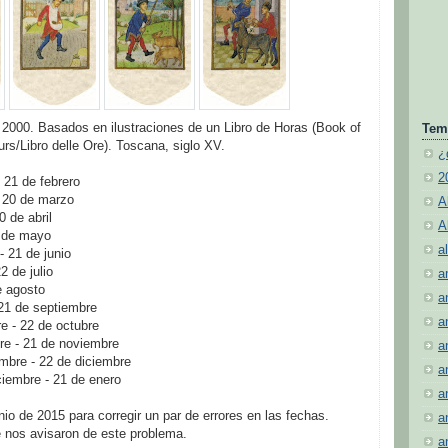
2000. Basados en ilustraciones de un Libro de Horas (Book of
Tem
rs/Libro delle Ore). Toscana, siglo XV.
¿
2
- 21 de febrero
- 20 de marzo
A
0 de abril
A
0 de mayo
al
- 21 de junio
22 de julio
a
de agosto
a
 21 de septiembre
a
e - 22 de octubre
bre - 21 de noviembre
a
embre - 22 de diciembre
a
ciembre - 21 de enero
a
nio de 2015 para corregir un par de errores en las fechas.
a
 nos avisaron de este problema.
a