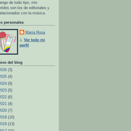
tengo de todo tipo, mis
eridos son los de editoriales y
relacionados con la música.
os personales
María Rosa
Ver todo mi
perfil
ivo del blog
2026
(3)
2025
(4)
2024
(9)
2023
(5)
2022
(6)
2021
(4)
2020
(7)
2019
(10)
2018
(13)
2017
(21)