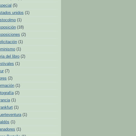
special
(5)
stados unidos
(1)
stocolmo
(1)
xposición
(18)
xposiciones
(2)
elicitación
(1)
eminismo
(1)
ria del libro
(2)
estivales
(1)
tur
(7)
lores
(2)
ormación
(1)
otografía
(2)
rancia
(1)
rankfurt
(1)
uerteventura
(1)
aldós
(1)
anadores
(1)