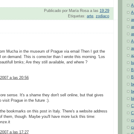
A
Publicado por
María Rosa
a las
19:29
A
Etiquetas:
arte
,
zodiaco
a
a
a
A
a
from Mucha in the museum of Prague via email Then I got the
a
l on demand. This is correcter than I wrote this morning. 'Los
autifull bmks; Are they still available, and where ?
b
B
B
2007 a las 20:56
b
b
e sense. It's a shame they don't sell online, but that gives
b
visit Prague in the future :).
C
he bookmarks on this post in Italy. There's a website address
C
of them, though. Maybe you'll have more luck this time:
c
nze.it
c
2007 a las 17:27